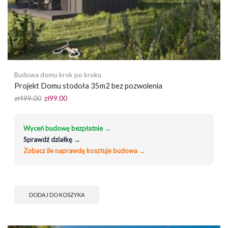
Budowa domu krok po kroku
Projekt Domu stodoła 35m2 bez pozwolenia
Pierwotna
Aktualna
zł
499.00
zł
99.00
cena
cena
wynosiła:
wynosi:
zł499.00.
zł99.00.
Wyceń budowę bezpłatnie →
Sprawdź działkę →
Zobacz ile naprawdę kosztuje budowa →
DODAJ DO KOSZYKA