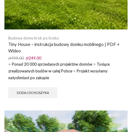
Budowa domu krok po kroku
Tiny House – instrukcja budowy domku mobilnego | PDF +
Wideo
Pierwotna
Aktualna
zł
499.00
zł
249.00
cena
cena
⭐
Ponad 20 000 sprzedanych projektów domów
⭐
Tysiące
wynosiła:
wynosi:
zrealizowanych budów w całej Polsce
⭐
Projekt wysyłamy
zł499.00.
zł249.00.
natychmiast po zakupie
DODAJ DO KOSZYKA