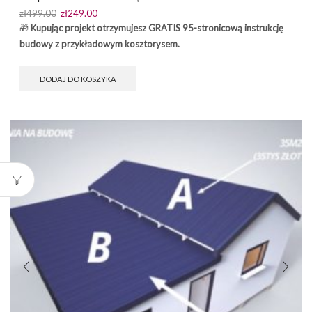
Pierwotna
Aktualna
zł
499.00
zł
249.00
cena
cena
🎁
Kupując projekt otrzymujesz GRATIS 95-stronicową instrukcję
wynosiła:
wynosi:
budowy z przykładowym kosztorysem.
zł499.00.
zł249.00.
DODAJ DO KOSZYKA