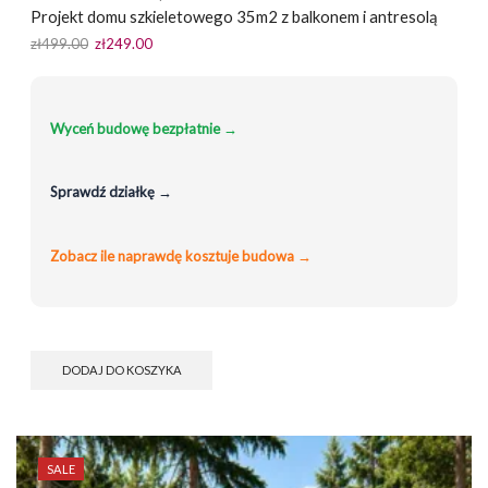
Projekt domu szkieletowego 35m2 z balkonem i antresolą
Pierwotna
Aktualna
zł
499.00
zł
249.00
cena
cena
wynosiła:
wynosi:
zł499.00.
zł249.00.
Wyceń budowę bezpłatnie →
Sprawdź działkę →
Zobacz ile naprawdę kosztuje budowa →
DODAJ DO KOSZYKA
SALE