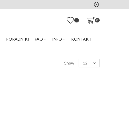
0
0
E
PORADNIKI
FAQ
INFO
KONTAKT
Products
Show
per
page