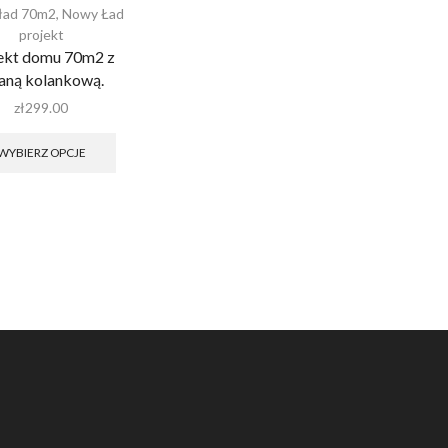
ład 70m2
,
Nowy Ład
projekt
ekt domu 70m2 z
ianą kolankową.
zł
299.00
Ten
produkt
WYBIERZ OPCJE
ma
wiele
wariantów.
Opcje
można
wybrać
na
stronie
produktu