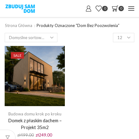
0
0
Strona Główna
Produkty Oznaczone “dom Bez Poozwolenia”
Products
per
page
SALE
Budowa domu krok po kroku
Domek z płaskim dachem –
Projekt 35m2
Pierwotna
Aktualna
zł
499.00
zł
249.00