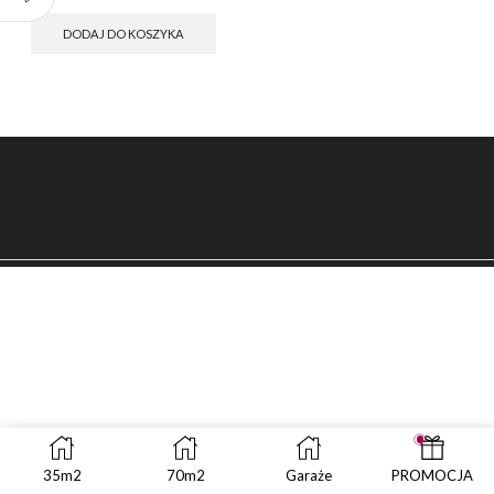
cena
cena
wynosiła:
wynosi:
DODAJ DO KOSZYKA
zł499.00.
zł249.00.
35m2
70m2
Garaże
PROMOCJA