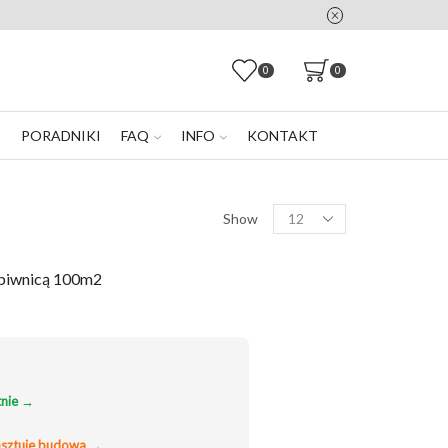
e zostaniesz sam
0
0
E
PORADNIKI
FAQ
INFO
KONTAKT
Products
Show
per
page
 piwnicą 100m2
res
799.00
nie →
999.00
osztuje budowa →