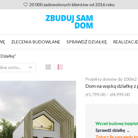
Pomoc po zakupie projektu, ni
WĘ
ZLECENIA BUDOWLANE
SPRAWDŹ DZIAŁKĘ
REALIZACJ
Działkę”
Projekty domów do 100m2
Dom na wąską działkę z
Zak
zł
1,799.00
–
zł
4,999.00
cen:
od
zł1,
do
Wyceń budowę bezpłat
zł4,
Sprawdź działkę →
Zobacz ile naprawdę k