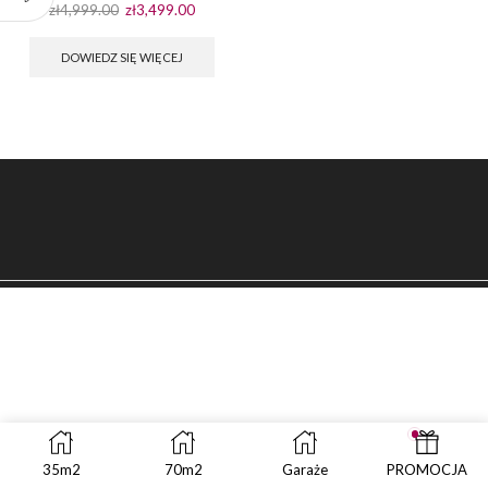
Pierwotna
Aktualna
zł
4,999.00
zł
3,499.00
cena
cena
wynosiła:
wynosi:
DOWIEDZ SIĘ WIĘCEJ
zł4,999.00.
zł3,499.00.
35m2
70m2
Garaże
PROMOCJA