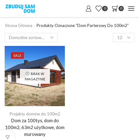
0
0
Strona Główna
Produkty Oznaczone “dom Parterowy Do 100m2”
Products
per
page
SALE
BRAK W
MAGAZYNIE
Projekty domów do 100m2
Dom za 100tys, dom do
100m2, 63m2 użytkowe, dom
murowany