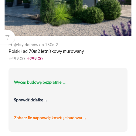
Projekty domów do 150m2
Polski ład 70m2 letniskowy murowany
Pierwotna
Aktualna
zł
499.00
zł
299.00
cena
cena
wynosiła:
wynosi:
zł499.00.
zł299.00.
Wyceń budowę bezpłatnie →
Sprawdź działkę →
Zobacz ile naprawdę kosztuje budowa →