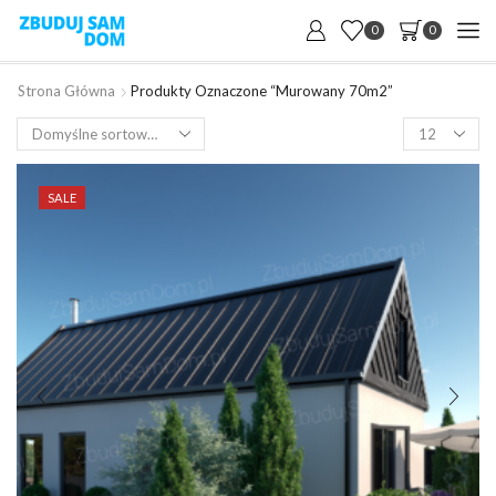
0
0
Strona Główna
Produkty Oznaczone “murowany 70m2”
Products
per
page
SALE