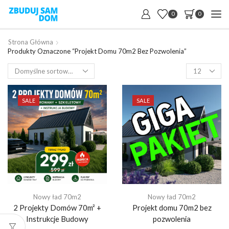
0
0
Strona Główna
Produkty Oznaczone “Projekt Domu 70m2 Bez Pozwolenia”
Products
per
page
SALE
SALE
Nowy ład 70m2
Nowy ład 70m2
2 Projekty Domów 70m² +
Projekt domu 70m2 bez
Instrukcje Budowy
pozwolenia