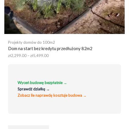
Projekty domów do 100m2
Dom na start bez kredytu przedłużony 82m2
Zakres
zł
2,299.00
–
zł
5,499.00
cen:
od
zł2,299.00
do
Wyceń budowę bezpłatnie →
zł5,499.00
Sprawdź działkę →
Zobacz ile naprawdę kosztuje budowa →
Ten