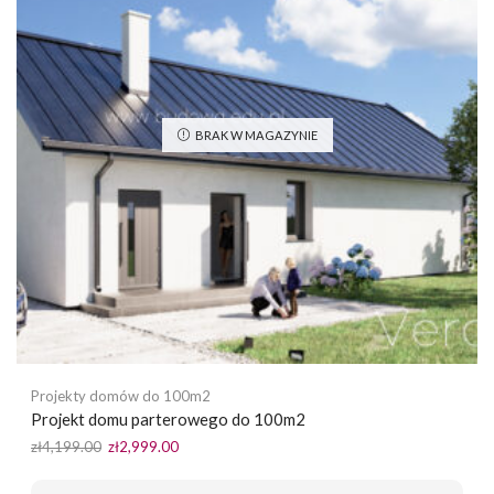
BRAK W MAGAZYNIE
Projekty domów do 100m2
Projekt domu parterowego do 100m2
Pierwotna
Aktualna
zł
4,199.00
zł
2,999.00
cena
cena
wynosiła:
wynosi: