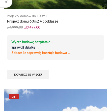
Projekty domów do 100m2
Projekt domu 63m2 + poddasze
Pierwotna
Aktualna
zł
4,999.00
zł
3,499.00
cena
cena
wynosiła:
wynosi:
zł4,999.00.
zł3,499.00.
Wyceń budowę bezpłatnie →
Sprawdź działkę →
Zobacz ile naprawdę kosztuje budowa →
DOWIEDZ SIĘ WIĘCEJ
SALE