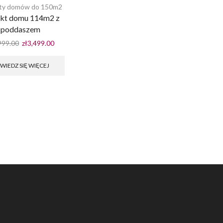
kty domów do 150m2
ekt domu 114m2 z
poddaszem
Pierwotna
Aktualna
999.00
zł
3,499.00
cena
cena
wynosiła:
wynosi:
WIEDZ SIĘ WIĘCEJ
zł4,999.00.
zł3,499.00.