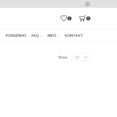
0
0
E
PORADNIKI
FAQ
INFO
KONTAKT
Products
Show
per
page