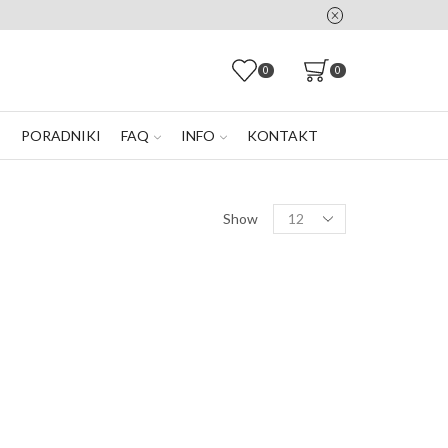
0
0
E
PORADNIKI
FAQ
INFO
KONTAKT
Products
Show
per
page