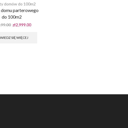
kty domów do 100m2
t domu parterowego
do 100m2
Pierwotna
Aktualna
199.00
zł
2,999.00
cena
cena
wynosiła:
wynosi:
WIEDZ SIĘ WIĘCEJ
zł4,199.00.
zł2,999.00.