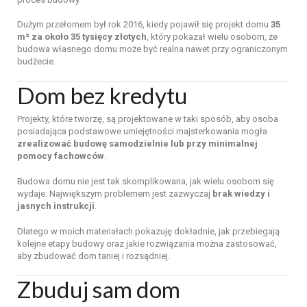
Dużym
przełomem
był
rok
2016,
kiedy
pojawił
się
projekt
domu
35
m²
za
około
35
tysięcy
złotych
,
który
pokazał
wielu
osobom,
że
budowa
własnego
domu
może
być
realna
nawet
przy
ograniczonym
budżecie.
Dom
bez
kredytu
Projekty,
które
tworzę,
są
projektowane
w
taki
sposób,
aby
osoba
posiadająca
podstawowe
umiejętności
majsterkowania
mogła
zrealizować
budowę
samodzielnie
lub
przy
minimalnej
pomocy
fachowców
.
Budowa
domu
nie
jest
tak
skomplikowana,
jak
wielu
osobom
się
wydaje.
Największym
problemem
jest
zazwyczaj
brak
wiedzy
i
jasnych
instrukcji
.
Dlatego
w
moich
materiałach
pokazuję
dokładnie,
jak
przebiegają
kolejne
etapy
budowy
oraz
jakie
rozwiązania
można
zastosować,
aby
zbudować
dom
taniej
i
rozsądniej.
Zbuduj
sam
dom