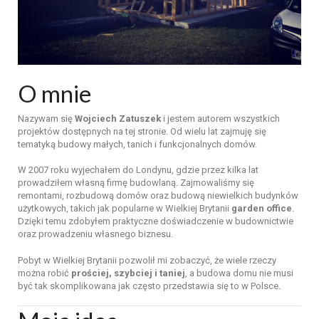
O
mnie
Nazywam
się
Wojciech
Zatuszek
i
jestem
autorem
wszystkich
projektów
dostępnych
na
tej
stronie. O
d
wielu
lat
zajmuję
się
tematyką
budowy
małych,
tanich
i
funkcjonalnych
domów.
W
2007
roku
wyjechałem
do
Londynu,
gdzie
przez
kilka
lat
prowadziłem
własną
firmę
budowlaną.
Zajmowaliśmy
się
remontami,
rozbudową
domów
oraz
budową
niewielkich
budynków
użytkowych,
takich
jak
popularne
w
Wielkiej
Brytanii
garden
office
.
Dzięki
temu
zdobyłem
praktyczne
doświadczenie
w
budownictwie
oraz
prowadzeniu
własnego
biznesu.
Pobyt
w
Wielkiej
Brytanii
pozwolił
mi
zobaczyć,
że
wiele
rzeczy
można
robić
prościej,
szybciej
i
taniej
,
a
budowa
domu
nie
musi
być
tak
skomplikowana
jak
często
przedstawia
się
to
w
Polsce.