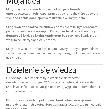
Moja
idea
Moją
ideą
jest
wprowadzanie
na
polski
rynek
tanich
i
energooszczędnych
rozwiązań
budowlanych
,
które
pozwolą
większej
liczbie
osób
spełnić
marzenie
o
własnym
domu.
Chcę
również
pokazać,
że
budowa
domu
nie
musi
być
procesem
pełnym
stresu
i
niewiadomych.
Dlatego
na
tej
stronie
staram
się
tłumaczyć
krok
po
kroku
każdy
etap
budowy
,
aby
każdy
mógł
zrozumieć
jak
wygląda
cały
proces.
Mały
dom
wcale
nie
musi
być
niepraktyczny —
przy
odpowiednim
zaplanowaniu
przestrzeni
może
być
wygodny,
funkcjonalny
i
tani
w
utrzymaniu.
Dzielenie
się
wiedzą
Od
początku
moim
celem
było
dzielenie
się
wiedzą
i
doświadczeniem
z
innymi.
W
Polsce
przez
wiele
lat
brakowało
rzetelnych
informacji
o
tym,
jak
naprawdę
wygląda
budowa
domu
i
ile
może
kosztować.
Dlatego
postanowiłem
pokazywać
konkretne
rozwiązania,
projekty
oraz
instrukcje
,
które
pomagają
ludziom
zrozumieć
cały
proces
budowy.