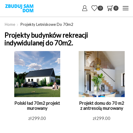
0
0
Home
Projekty Letniskowe Do 70m2
Projekty budynków rekreacji
indywidulanej do 70m2.
Polski ład 70m2 projekt
Projekt domu do 70 m2
murowany
z antresolą murowany
zł
299.00
zł
299.00