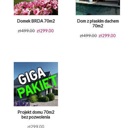
Domek BRDA 70m2
Dom z płaskim dachem
70m2
Pierwotna
Aktualna
zł
499.00
zł
299.00
Pierwotna
Aktual
zł
499.00
zł
299.00
cena
cena
cena
cena
wynosiła:
wynosi:
wynosiła:
wynosi
zł499.00.
zł299.00.
zł499.00.
zł299.
Projekt domu 70m2
bez pozwolenia
zł
299.00