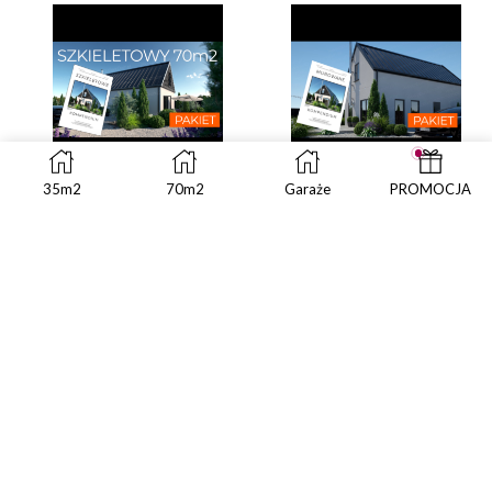
35m2
70m2
Garaże
PROMOCJA
Polski ład 70m2
Polski ład 70m2 z
szkieletowy PAKIET
ścianą kolankową
murowany PAKIET
zł
299.00
zł
299.00