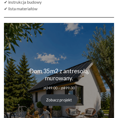
✔ instrukcja budowy
✔ lista materiałów
Dom 35m2 z antresolą,
murowany.
Zakres
zł
249.00
–
zł
499.00
cen:
od
Zobacz projekt
zł249.00
do
zł499.00