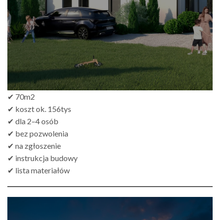
✔ 70m2
✔ koszt ok. 156tys
✔ dla 2–4 osób
✔ bez pozwolenia
✔ na zgłoszenie
✔ instrukcja budowy
✔ lista materiałów