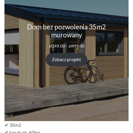
Dom bez pozwolenia 35m2
murowany
Zakres
zł
249.00
–
zł
499.00
cen:
od
Zobacz projekt
zł249.00
do
zł499.00
✔ 35m2
✔ koszt ok. 60tys