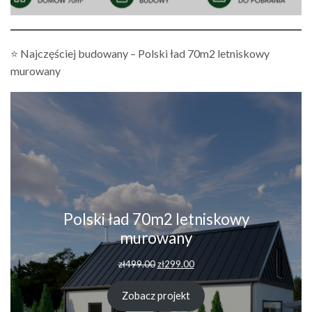
⭐ Najczęściej budowany – Polski ład 70m2 letniskowy
murowany
Polski ład 70m2 letniskowy
murowany
Pierwotna
Aktualna
zł
499.00
zł
299.00
cena
cena
wynosiła:
wynosi:
Zobacz projekt
zł499.00.
zł299.00.