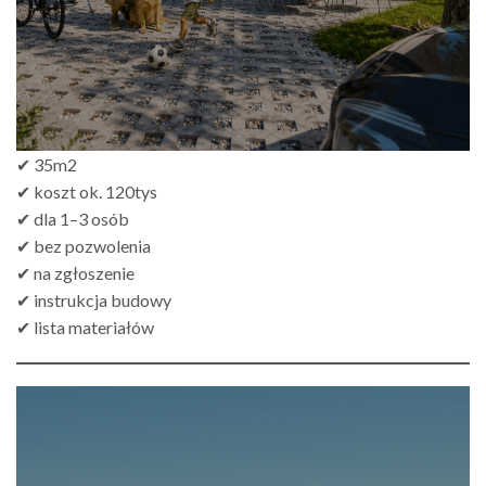
✔ 35m2
✔ koszt ok. 120tys
✔ dla 1–3 osób
✔ bez pozwolenia
✔ na zgłoszenie
✔ instrukcja budowy
✔ lista materiałów