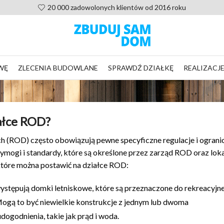
Pomoc po zakupie projektu, nie zostaniesz sam
WĘ
ZLECENIA BUDOWLANE
SPRAWDŹ DZIAŁKĘ
REALIZACJ
ałce ROD?
(ROD) często obowiązują pewne specyficzne regulacje i ogranic
mogi i standardy, które są określone przez zarząd ROD oraz lok
tóre można postawić na działce ROD:
stępują domki letniskowe, które są przeznaczone do rekreacyjn
 Mogą to być niewielkie konstrukcje z jednym lub dwoma
godnienia, takie jak prąd i woda.