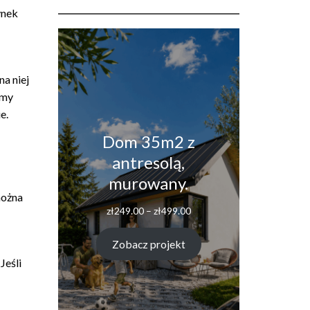
ynek
na niej
amy
e.
Dom 35m2 z
antresolą,
murowany.
można
Zakres
zł
249.00
–
zł
499.00
cen:
od
Zobacz projekt
zł249.00
do
Jeśli
zł499.00