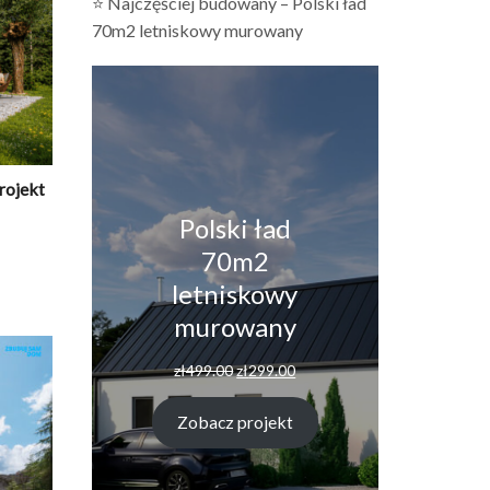
⭐ Najczęściej budowany – Polski ład
70m2 letniskowy murowany
rojekt
Polski ład
70m2
letniskowy
murowany
Pierwotna
Aktualna
zł
499.00
zł
299.00
cena
cena
wynosiła:
wynosi:
Zobacz projekt
zł499.00.
zł299.00.