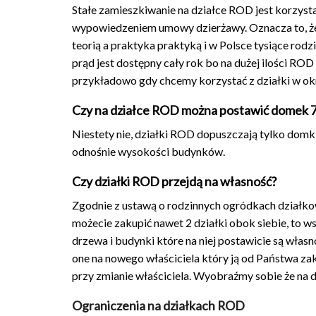
Stałe zamieszkiwanie na działce ROD jest korzyst
wypowiedzeniem umowy dzierżawy. Oznacza to, że 
teorią a praktyka praktyką i w Polsce tysiące rodz
prąd jest dostępny cały rok bo na dużej ilości ROD
przykładowo gdy chcemy korzystać z działki w okres
Czy na działce ROD można postawić domek 
Niestety nie, działki ROD dopuszczają tylko dom
odnośnie wysokości budynków.
Czy działki ROD przejdą na własność?
Zgodnie z ustawą o rodzinnych ogródkach działko
możecie zakupić nawet 2 działki obok siebie, to w
drzewa i budynki które na niej postawicie są wła
one na nowego właściciela który ją od Państwa zak
przy zmianie właściciela. Wyobraźmy sobie że na 
Ograniczenia na działkach ROD