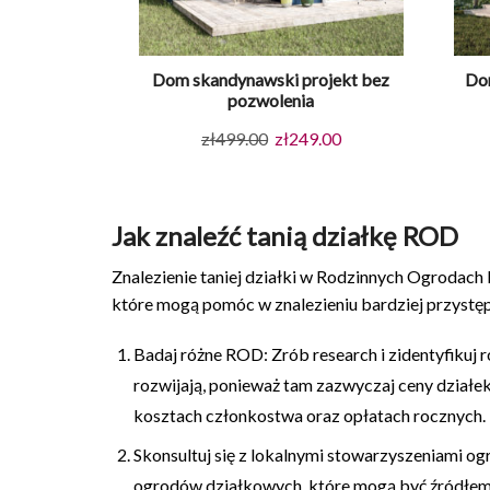
Dom skandynawski projekt bez
Do
pozwolenia
Pierwotna
Aktualna
zł
499.00
zł
249.00
cena
cena
wynosiła:
wynosi:
zł499.00.
zł249.00.
Jak znaleźć tanią działkę ROD
Znalezienie taniej działki w Rodzinnych Ogrodach
które mogą pomóc w znalezieniu bardziej przystępn
Badaj różne ROD: Zrób research i zidentyfikuj 
rozwijają, ponieważ tam zazwyczaj ceny działek
kosztach członkostwa oraz opłatach rocznych.
Skonsultuj się z lokalnymi stowarzyszeniami o
ogrodów działkowych, które mogą być źródłem 