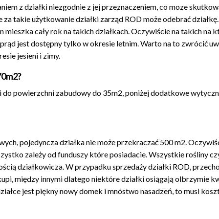
aniem z działki niezgodnie z jej przeznaczeniem, co moze skutkow
za takie użytkowanie działki zarząd ROD może odebrać działkę.
in mieszka cały rok na takich działkach. Oczywiście na takich na k
 prąd jest dostępny tylko w okresie letnim. Warto na to zwrócić u
ie jesieni i zimy.
70m2?
ki do powierzchni zabudowy do 35m2, poniżej dodatkowe wytycz
wych, pojedyncza działka nie może przekraczać 500 m2. Oczywiś
szystko zależy od funduszy które posiadacie. Wszystkie rośliny cz
snością działkowicza. W przypadku sprzedaży działki ROD, przech
upi, między innymi dlatego niektóre działki osiągają olbrzymie k
działce jest piękny nowy domek i mnóstwo nasadzeń, to musi kosz