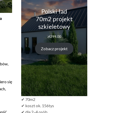
Polski ład
70m2 projekt
a
szkieletowy
zł
299.00
Zobacz projekt
obów,
ero się
ach,
✔ 70m2
✔ koszt ok. 156tys
wość
✔ dla 2–4 osób