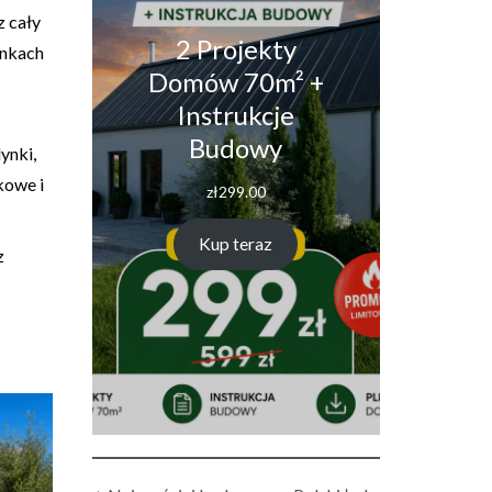
 cały
2 Projekty
unkach
Domów 70m² +
Instrukcje
Budowy
ynki,
kowe i
zł
299.00
Kup teraz
z