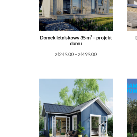
Domek letniskowy 35 m² – projekt
domu
Zakres
zł
249.00
–
zł
499.00
cen:
od
zł249.00
do
zł499.00