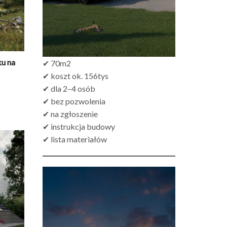
u na
✔ 70m2
✔ koszt ok. 156tys
✔ dla 2–4 osób
ktualna
✔ bez pozwolenia
ena
✔ na zgłoszenie
ynosi:
✔ instrukcja budowy
ł249.00.
✔ lista materiałów