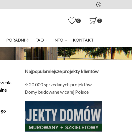
0
0
E
PORADNIKI
FAQ
INFO
KONTAKT
Najpopularniejsze projekty klientów
zenia.
⭐ 20 000 sprzedanych projektów
alne
Domy budowane w całej Polsce
ego