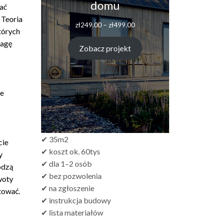
domu
ać
 Teoria
Zakres
zł
249.00
–
zł
499.00
tórych
cen:
od
wagę
Zobacz projekt
zł249.00
do
zł499.00
ne
✔ 35m2
cie
✔ koszt ok. 60tys
y
✔ dla 1–2 osób
odzą
✔ bez pozwolenia
woty
✔ na zgłoszenie
tować.
✔ instrukcja budowy
✔ lista materiałów