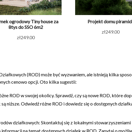
mek ogrodowy Tiny house za
Projekt domu piramid
8tys do SSO 6m2
zł
249.00
zł
249.00
 Działkowych (ROD) może być wyzwaniem, ale istnieją kilka spos
ych cenowo opcji. Oto kilka sugestii:
różne ROD w swojej okolicy. Sprawdź, czy są nowe ROD, które dopi
 są niższe. Odwiedź różne ROD i dowiedz się o dostępnych działk
grodów działkowych: Skontaktuj się z lokalnymi stowarzyszeniami
informacji na temat dostępnych działek w ROD. Zapytaj o możli