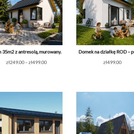
 35m2 z antresolą, murowany.
Domek na działkę ROD – p
Zakres
zł
249.00
–
zł
499.00
zł
499.00
cen:
od
zł249.00
do
zł499.00