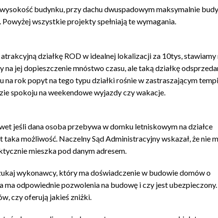
t wysokość budynku, przy dachu dwuspadowym maksymalnie bud
 Powyżej wszystkie projekty spełniają te wymagania.
trakcyjną działkę ROD w idealnej lokalizacji za 10tys, stawiamy 
na jej dopieszczenie mnóstwo czasu, ale taką działkę odsprzed
 na rok popyt na tego typu działki rośnie w zastraszającym tempi
oazie spokoju na weekendowe wyjazdy czy wakacje.
wet jeśli dana osoba przebywa w domku letniskowym na działce
 taka możliwość. Naczelny Sąd Administracyjny wskazał, że nie 
ktycznie mieszka pod danym adresem.
zukaj wykonawcy, który ma doświadczenie w budowie domów o
 ma odpowiednie pozwolenia na budowę i czy jest ubezpieczony. 
 czy oferują jakieś zniżki.