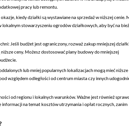
odatkowej pracy lub remontu.
okazje, kiedy działki są wystawiane na sprzedaż w niższej cenie.
w lokalnym stowarzyszeniu ogrodów działkowych, aby być na bie
hni: Jeśli budżet jest ograniczony, rozważ zakup mniejszej działki
ą niższe ceny. Możesz dostosować plany budowy do mniejszej
budżecie.
 oddalonych lub mniej popularnych lokalizacjach mogą mieć niższe 
pod względem odległości od centrum miasta czy innych udogodnień
żności od regionu i lokalnych warunków. Ważne jest również spraw
 informacji na temat kosztów utrzymania i opłat rocznych, zanim
?