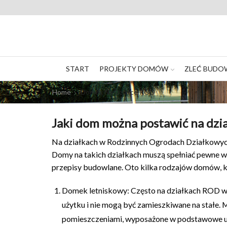
START
PROJEKTY DOMÓW
ZLEĆ BUDO
Home
Domek Na Działce ROD
Jaki dom można postawić na dzi
Na działkach w Rodzinnych Ogrodach Działkowych 
Domy na takich działkach muszą spełniać pewne wy
przepisy budowlane. Oto kilka rodzajów domów, k
Domek letniskowy: Często na działkach ROD wy
użytku i nie mogą być zamieszkiwane na stałe.
pomieszczeniami, wyposażone w podstawowe udo