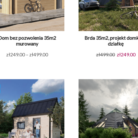
Dom bez pozwolenia 35m2
Brda 35m2, projekt domk
murowany
działkę
Zakres
Pierwotna
A
zł
249.00
–
zł
499.00
zł
499.00
zł
249.00
cen:
cena
c
od
wynosiła:
w
zł249.00
zł499.00.
z
do
zł499.00