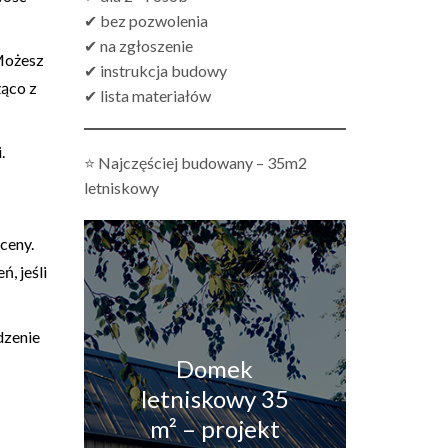
✔ bez pozwolenia
✔ na zgłoszenie
 Możesz
✔ instrukcja budowy
żąco z
✔ lista materiałów
.
⭐ Najczęściej budowany – 35m2
letniskowy
ceny.
, jeśli
dzenie
Domek
letniskowy 35
m² – projekt