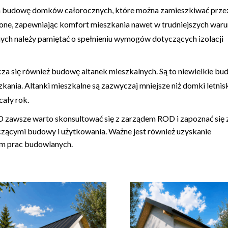
 budowę domków całorocznych, które można zamieszkiwać przez
plone, zapewniając komfort mieszkania nawet w trudniejszych war
h należy pamiętać o spełnieniu wymogów dotyczących izolacji
a się również budowę altanek mieszkalnych. Są to niewielkie bud
zkania. Altanki mieszkalne są zazwyczaj mniejsze niż domki letnis
cały rok.
zawsze warto skonsultować się z zarządem ROD i zapoznać się 
zącymi budowy i użytkowania. Ważne jest również uzyskanie
em prac budowlanych.