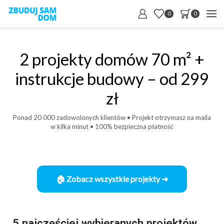
0
0
2 projekty domów 70 m² +
instrukcje budowy – od 299
zł
Ponad 20 000 zadowolonych klientów • Projekt otrzymasz na maila
w kilka minut • 100% bezpieczna płatność
🏠 Zobacz wszystkie projekty ➜
5 najczęściej wybieranych projektów