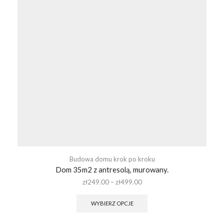
Budowa domu krok po kroku
Dom 35m2 z antresolą, murowany.
zł
249.00
–
zł
499.00
WYBIERZ OPCJE