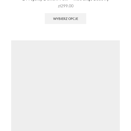
zł
299.00
WYBIERZ OPCJE