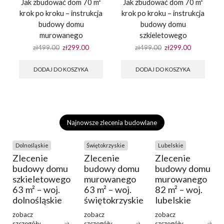
Jak zbudować dom 70 m²
Jak zbudować dom 70 m²
krok po kroku – instrukcja
krok po kroku – instrukcja
budowy domu
budowy domu
murowanego
szkieletowego
zł
499.00
zł
299.00
zł
499.00
zł
299.00
DODAJ DO KOSZYKA
DODAJ DO KOSZYKA
Najnowsze zlecenia budowlane
Dolnośląskie
Świętokrzyskie
Lubelskie
Zlecenie
Zlecenie
Zlecenie
budowy domu
budowy domu
budowy domu
szkieletowego
murowanego
murowanego
63 m² – woj.
63 m² – woj.
82 m² – woj.
dolnośląskie
świętokrzyskie
lubelskie
zobacz
zobacz
zobacz
szczegóły
szczegóły
szczegóły