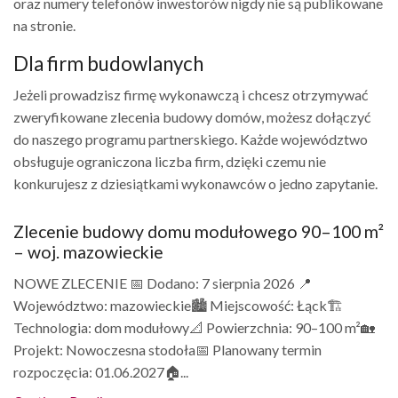
oraz numery telefonów inwestorów nigdy nie są publikowane
na stronie.
Dla firm budowlanych
Jeżeli prowadzisz firmę wykonawczą i chcesz otrzymywać
zweryfikowane zlecenia budowy domów, możesz dołączyć
do naszego programu partnerskiego. Każde województwo
obsługuje ograniczona liczba firm, dzięki czemu nie
konkurujesz z dziesiątkami wykonawców o jedno zapytanie.
Zlecenie budowy domu modułowego 90–100 m²
– woj. mazowieckie
NOWE ZLECENIE 📅 Dodano: 7 sierpnia 2026 📍
Województwo: mazowieckie🏙️ Miejscowość: Łąck🏗️
Technologia: dom modułowy📐 Powierzchnia: 90–100 m²🏡
Projekt: Nowoczesna stodoła📅 Planowany termin
rozpoczęcia: 01.06.2027🏠...