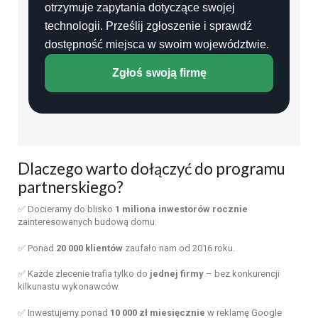
otrzymuje zapytania dotyczące swojej
technologii. Prześlij zgłoszenie i sprawdź
dostępność miejsca w swoim województwie.
Zgłoś swoją firmę
Dlaczego warto dołączyć do programu
partnerskiego?
✅ Docieramy do blisko
1 miliona inwestorów rocznie
zainteresowanych budową domu.
✅ Ponad
20 000 klientów
zaufało nam od 2016 roku.
✅ Każde zlecenie trafia tylko do
jednej firmy
– bez konkurencji
kilkunastu wykonawców.
✅ Inwestujemy ponad
10 000 zł miesięcznie
w reklamę Google