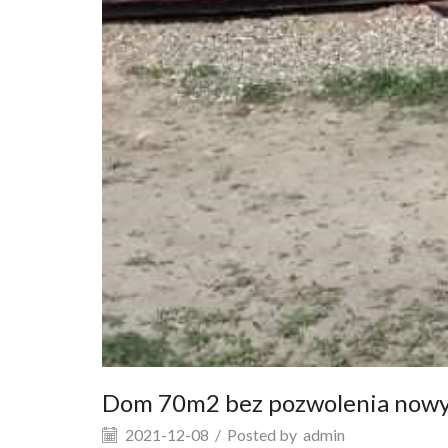
Dom 70m2 bez pozwolenia nowy
2021-12-08
/
Posted by
admin