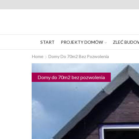
START
PROJEKTY DOMÓW
ZLEĆ BUDO
Home
Domy Do 70m2 Bez Pozwolenia
Domy do 70m2 bez pozwolenia