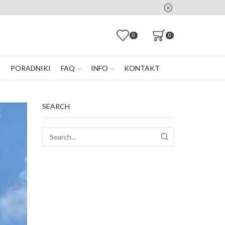
0
0
E
PORADNIKI
FAQ
INFO
KONTAKT
SEARCH
SEARCH