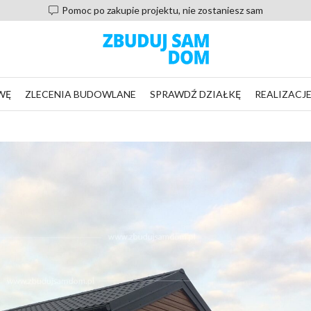
Letniskowe, garaże wysyłka w kilka minut na maila
WĘ
ZLECENIA BUDOWLANE
SPRAWDŹ DZIAŁKĘ
REALIZACJ