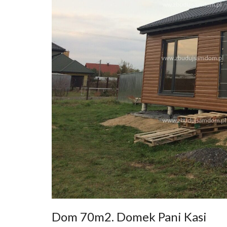
Dom 70m2. Domek Pani Kasi