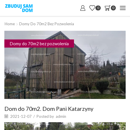
0
0
Home
Domy Do 70m2 Bez Pozwolenia
Domy do 70m2 bez pozwolenia
Dom do 70m2. Dom Pani Katarzyny
2021-12-07
/
Posted by
admin