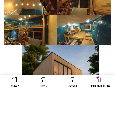
35m2
70m2
Garaże
PROMOCJA