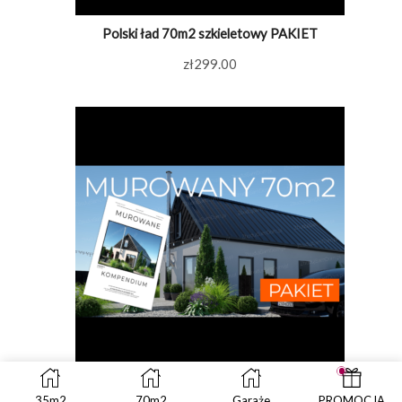
Polski ład 70m2 szkieletowy PAKIET
zł
299.00
Polski ład 70m2 murowany PAKIET
35m2
70m2
Garaże
PROMOCJA