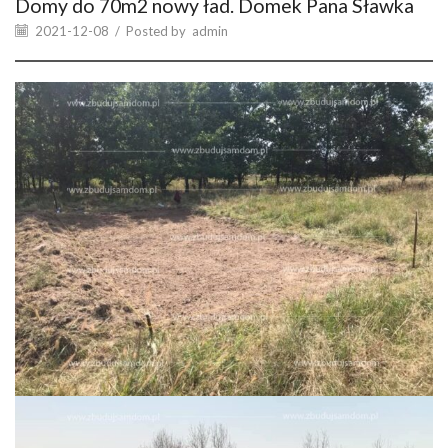
Domy do 70m2 nowy ład. Domek Pana Sławka
2021-12-08
/
Posted by
admin