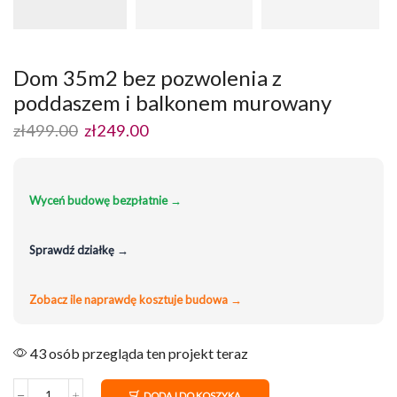
Dom 35m2 bez pozwolenia z
poddaszem i balkonem murowany
Pierwotna
Aktualna
zł
499.00
zł
249.00
cena
cena
wynosiła:
wynosi:
zł499.00.
zł249.00.
Wyceń budowę bezpłatnie →
Sprawdź działkę →
Zobacz ile naprawdę kosztuje budowa →
43 osób przegląda ten projekt teraz
DODAJ DO KOSZYKA