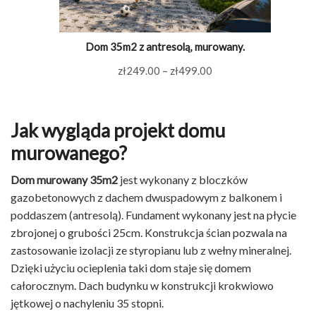
Dom 35m2 z antresolą, murowany.
Zakres
zł
249.00
–
zł
499.00
cen:
od
zł249.00
Jak wygląda projekt domu
do
murowanego?
zł499.00
Dom murowany 35m2
jest wykonany z bloczków
gazobetonowych z dachem dwuspadowym z balkonem i
poddaszem (antresolą). Fundament wykonany jest na płycie
zbrojonej o grubości 25cm. Konstrukcja ścian pozwala na
zastosowanie izolacji ze styropianu lub z wełny mineralnej.
Dzięki użyciu ocieplenia taki dom staje się domem
całorocznym. Dach budynku w konstrukcji krokwiowo
jętkowej o nachyleniu 35 stopni.