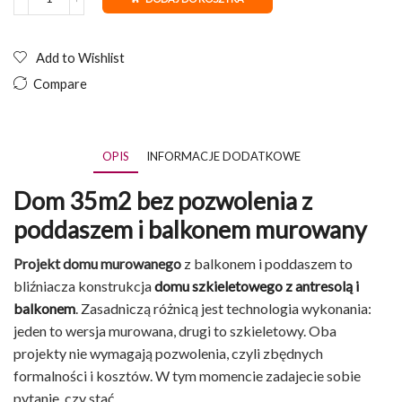
ilość
Dom
35m2
bez
Add to Wishlist
pozwolenia
Compare
z
poddaszem
i
balkonem
murowany
OPIS
INFORMACJE DODATKOWE
Dom 35m2 bez pozwolenia z
poddaszem i balkonem murowany
Projekt domu murowanego
z balkonem i poddaszem to
bliźniacza konstrukcja
domu szkieletowego z antresolą i
balkonem
. Zasadniczą różnicą jest technologia wykonania:
jeden to wersja murowana, drugi to szkieletowy. Oba
projekty nie wymagają pozwolenia, czyli zbędnych
formalności i kosztów. W tym momencie zadajecie sobie
pytanie, czy stać