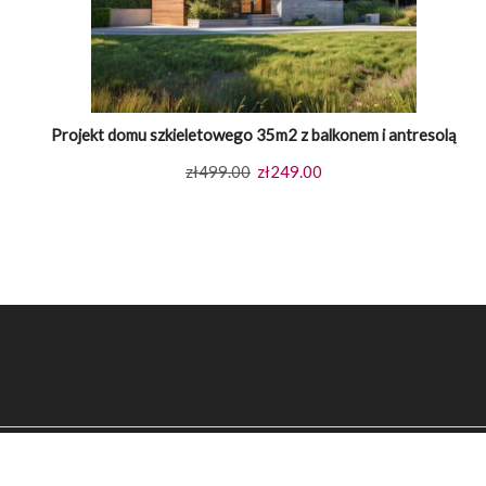
Projekt domu szkieletowego 35m2 z balkonem i antresolą
Pierwotna
Aktualna
zł
499.00
zł
249.00
cena
cena
wynosiła:
wynosi:
zł499.00.
zł249.00.