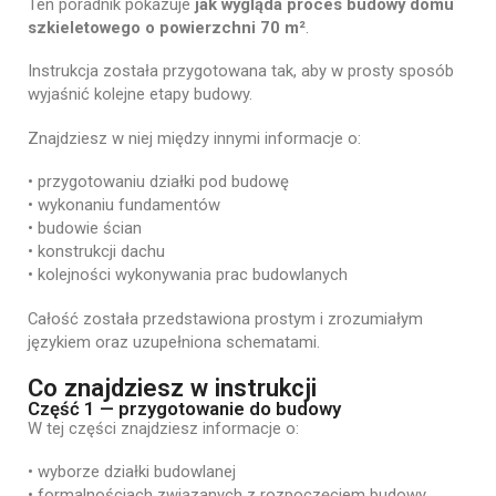
Ten
poradnik
pokazuje
jak
wygląda
proces
budowy
domu
szkieletowego
o
powierzchni
70
m²
.
Instrukcja
została
przygotowana
tak,
aby
w
prosty
sposób
wyjaśnić
kolejne
etapy
budowy.
Znajdziesz
w
niej
między
innymi
informacje
o:
•
przygotowaniu
działki
pod
budowę
•
wykonaniu
fundamentów
•
budowie
ścian
•
konstrukcji
dachu
•
kolejności
wykonywania
prac
budowlanych
Całość
została
przedstawiona
prostym
i
zrozumiałym
językiem
oraz
uzupełniona
schematami.
Co znajdziesz w instrukcji
Część 1 — przygotowanie do budowy
W
tej
części
znajdziesz
informacje
o:
•
wyborze
działki
budowlanej
•
formalnościach
związanych
z
rozpoczęciem
budowy