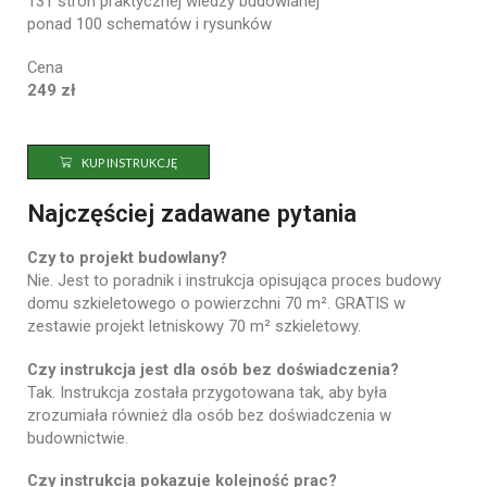
131
stron
praktycznej
wiedzy
budowlanej
ponad
100
schematów
i
rysunków
Cena
249
zł
KUP INSTRUKCJĘ
Najczęściej zadawane pytania
Czy
to
projekt
budowlany?
Nie.
Jest
to
poradnik
i
instrukcja
opisująca
proces
budowy
domu
szkieletowego
o
powierzchni
70
m². GRATIS w
zestawie projekt letniskowy 70 m² szkieletowy.
Czy
instrukcja
jest
dla
osób
bez
doświadczenia?
Tak.
Instrukcja
została
przygotowana
tak,
aby
była
zrozumiała
również
dla
osób
bez
doświadczenia
w
budownictwie.
Czy
instrukcja
pokazuje
kolejność
prac?