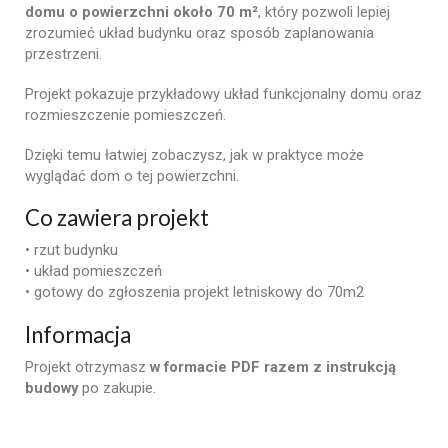
domu
o
powierzchni
około
70
m²
,
który
pozwoli
lepiej
zrozumieć
układ
budynku
oraz
sposób
zaplanowania
przestrzeni.
Projekt
pokazuje
przykładowy
układ
funkcjonalny
domu
oraz
rozmieszczenie
pomieszczeń.
Dzięki
temu
łatwiej
zobaczysz,
jak
w
praktyce
może
wyglądać
dom
o
tej
powierzchni.
Co
zawiera
projekt
•
rzut
budynku
•
układ
pomieszczeń
• gotowy do zgłoszenia projekt letniskowy do 70m2
Informacja
Projekt
otrzymasz
w
formacie
PDF
razem
z
instrukcją
budowy
po
zakupie.