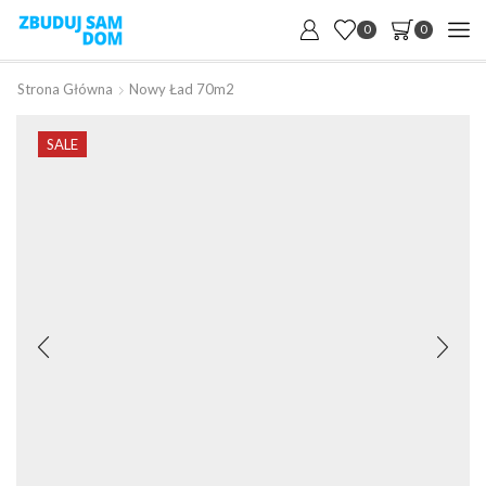
0
0
Strona Główna
Nowy Ład 70m2
SALE