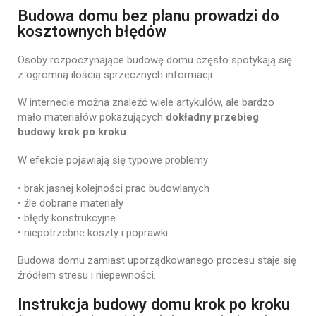
Budowa domu bez planu prowadzi do
kosztownych błędów
Osoby
rozpoczynające
budowę
domu
często
spotykają
się
z
ogromną
ilością
sprzecznych
informacji.
W
internecie
można
znaleźć
wiele
artykułów,
ale
bardzo
mało
materiałów
pokazujących
dokładny
przebieg
budowy
krok
po
kroku
.
W
efekcie
pojawiają
się
typowe
problemy:
•
brak
jasnej
kolejności
prac
budowlanych
•
źle
dobrane
materiały
•
błędy
konstrukcyjne
•
niepotrzebne
koszty
i
poprawki
Budowa
domu
zamiast
uporządkowanego
procesu
staje
się
źródłem
stresu
i
niepewności.
Instrukcja budowy domu krok po kroku