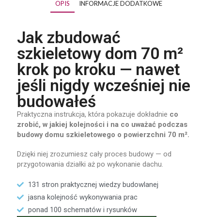
OPIS
INFORMACJE DODATKOWE
Jak zbudować
szkieletowy dom 70 m²
krok po kroku — nawet
jeśli nigdy wcześniej nie
budowałeś
Praktyczna
instrukcja,
która
pokazuje
dokładnie
co
zrobić,
w
jakiej
kolejności
i
na
co
uważać
podczas
budowy
domu
szkieletowego
o
powierzchni
70
m².
Dzięki
niej
zrozumiesz
cały
proces
budowy —
od
przygotowania
działki
aż
po
wykonanie
dachu.
131
stron
praktycznej
wiedzy
budowlanej
jasna
kolejność
wykonywania
prac
ponad 100 schematów i rysunków