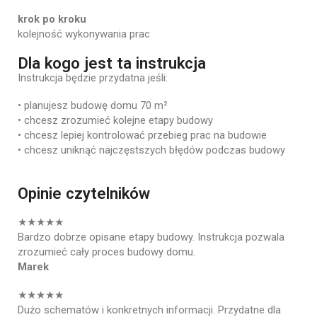
krok
po
kroku
kolejność
wykonywania
prac
Dla kogo jest ta instrukcja
Instrukcja
będzie
przydatna
jeśli:
•
planujesz
budowę
domu
70
m²
•
chcesz
zrozumieć
kolejne
etapy
budowy
•
chcesz
lepiej
kontrolować
przebieg
prac
na
budowie
•
chcesz
uniknąć
najczęstszych
błędów
podczas
budowy
Opinie czytelników
★★★★★
Bardzo
dobrze
opisane
etapy
budowy.
Instrukcja
pozwala
zrozumieć
cały
proces
budowy
domu.
Marek
★★★★★
Dużo
schematów
i
konkretnych
informacji.
Przydatne
dla