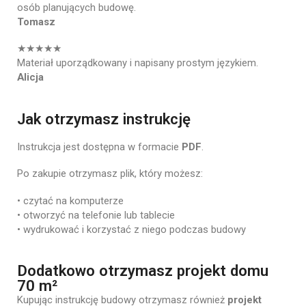
osób
planujących
budowę.
Tomasz
★★★★★
Materiał
uporządkowany
i
napisany
prostym
językiem.
Alicja
Jak otrzymasz instrukcję
Instrukcja
jest
dostępna
w
formacie
PDF
.
Po
zakupie
otrzymasz
plik,
który
możesz:
•
czytać
na
komputerze
•
otworzyć
na
telefonie
lub
tablecie
•
wydrukować
i
korzystać
z
niego
podczas
budowy
Dodatkowo otrzymasz projekt domu
70 m²
Kupując
instrukcję
budowy
otrzymasz
również
projekt