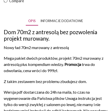
Compare
antresolą
PAKIET
OPIS
INFORMACJE DODATKOWE
Dom 70m2 z antresolą bez pozwolenia
projekt
murowany.
Nowy ład 70m2 murowany z antresolą
Mega pakiet dwóch produktów, projekt 70m2 murowany z
antresolą plus kompendium wiedzy.
Promocja
trwa do
odwołania, cena wróci do 999zł.
Z takim zestawem bez problemu zbudujesz dom.
Wersja pdf dostarczana do 24h na maila, to czas na
wygenerowanie dla Państwa plików
Uwaga instrukcja jest
tylko do wersji zwykłej z salonem po lewej, nie mamy i nie
będziemy mieć instrukcji do odbić lustrzanych. Nie wysyłamy