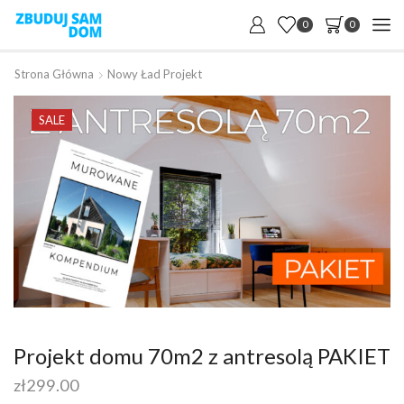
0
0
Strona Główna
Nowy Ład Projekt
SALE
Projekt domu 70m2 z antresolą PAKIET
zł
299.00