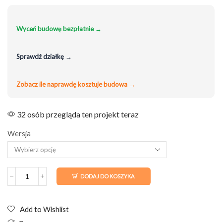
Wyceń budowę bezpłatnie →
Sprawdź działkę →
Zobacz ile naprawdę kosztuje budowa →
32 osób przegląda ten projekt teraz
Wersja
DODAJ DO KOSZYKA
ilość
Projekt
domu
70m2
Add to Wishlist
z