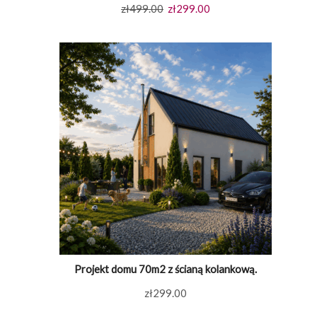
Pierwotna
Aktualna
zł
499.00
zł
299.00
cena
cena
wynosiła:
wynosi:
zł499.00.
zł299.00.
Projekt domu 70m2 z ścianą kolankową.
zł
299.00