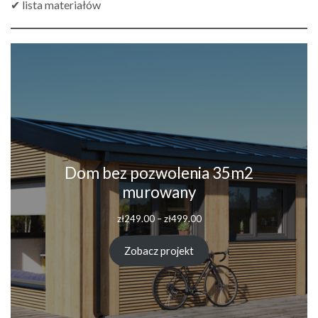
✔ lista materiałów
Dom bez pozwolenia 35m2
murowany
Zakres
zł
249.00
–
zł
499.00
cen:
od
Zobacz projekt
zł249.00
do
zł499.00