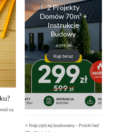
2 Projekty
Domów 70m² +
Instrukcje
Budowy
zł
299.00
Kup teraz
ku?
eważ są
⭐ Najczęściej budowany – Polski ład