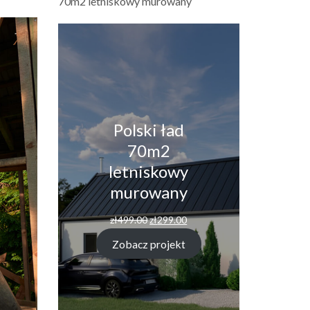
70m2 letniskowy murowany
Polski ład
70m2
letniskowy
murowany
Pierwotna
Aktualna
zł
499.00
zł
299.00
cena
cena
wynosiła:
wynosi:
Zobacz projekt
zł499.00.
zł299.00.