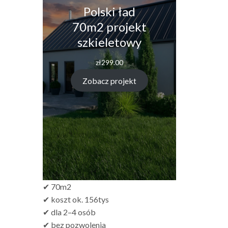
Polski ład
70m2 projekt
szkieletowy
zł
299.00
Zobacz projekt
✔ 70m2
✔ koszt ok. 156tys
✔ dla 2–4 osób
✔ bez pozwolenia