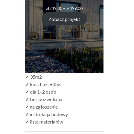
Zakres
zł
249.00
–
zł
499.00
cen:
od
Zobacz projekt
zł249.00
do
zł499.00
✔ 35m2
✔ koszt ok. 60tys
✔ dla 1–2 osób
✔ bez pozwolenia
✔ na zgłoszenie
✔ instrukcja budowy
✔ lista materiałów