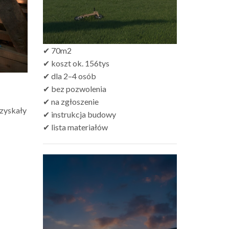
✔ 70m2
✔ koszt ok. 156tys
✔ dla 2–4 osób
✔ bez pozwolenia
✔ na zgłoszenie
 zyskały
✔ instrukcja budowy
✔ lista materiałów