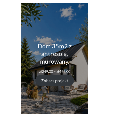
Dom 35m2 z
antresolą,
murowany.
Zakres
zł
249.00
–
zł
499.00
cen:
od
Zobacz projekt
zł249.00
do
zł499.00