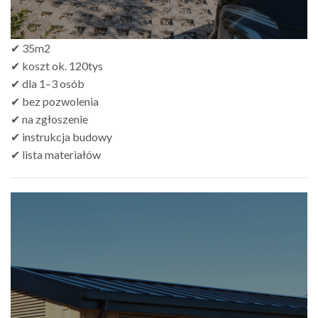
✔ 35m2
✔ koszt ok. 120tys
✔ dla 1–3 osób
✔ bez pozwolenia
✔ na zgłoszenie
✔ instrukcja budowy
✔ lista materiałów