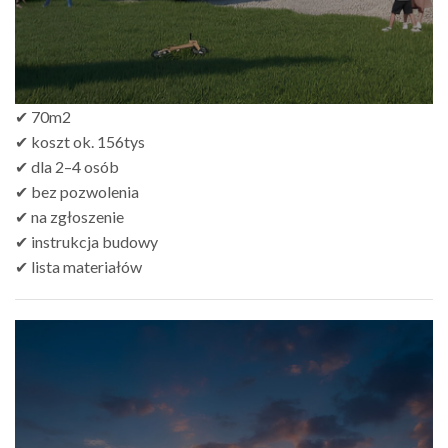
✔ 70m2
✔ koszt ok. 156tys
✔ dla 2–4 osób
✔ bez pozwolenia
✔ na zgłoszenie
✔ instrukcja budowy
✔ lista materiałów