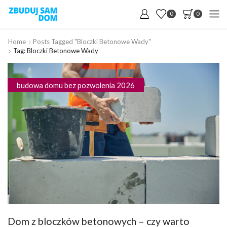
0
0
Home
Posts Tagged "bloczki Betonowe Wady"
Tag: Bloczki Betonowe Wady
budowa domu bez pozwolenia 2026
Dom z bloczków betonowych – czy warto