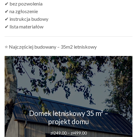
✔ bez pozwolenia
✔ na zgłoszenie
✔ instrukcja budowy
✔ lista materiałów
⭐ Najczęściej budowany – 35m2 letniskowy
Domek letniskowy 35 m² –
projekt domu
Zakres
zł
249.00
–
zł
499.00