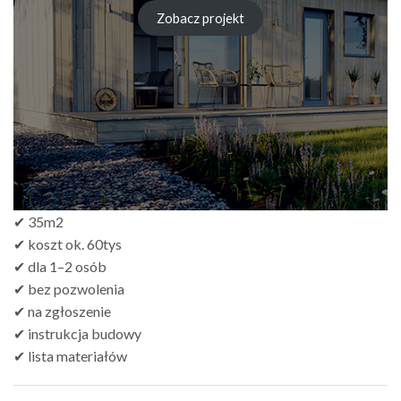
cen:
od
Zobacz projekt
zł249.00
do
zł499.00
✔ 35m2
✔ koszt ok. 60tys
✔ dla 1–2 osób
✔ bez pozwolenia
✔ na zgłoszenie
✔ instrukcja budowy
✔ lista materiałów