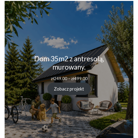
Dom 35m2 z antresolą,
murowany.
Zakres
zł
249.00
–
zł
499.00
cen:
od
Zobacz projekt
zł249.00
do
zł499.00