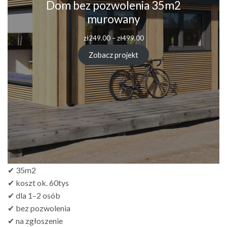
Dom bez pozwolenia 35m2
murowany
Zakres
zł
249.00
–
zł
499.00
cen:
od
Zobacz projekt
zł249.00
do
zł499.00
✔ 35m2
✔ koszt ok. 60tys
✔ dla 1–2 osób
✔ bez pozwolenia
✔ na zgłoszenie