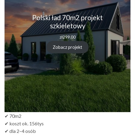
Polski ład 70m2 projekt
szkieletowy
zł
299.00
Zobacz projekt
✔ 70m2
✔ koszt ok. 156tys
✔ dla 2–4 osób