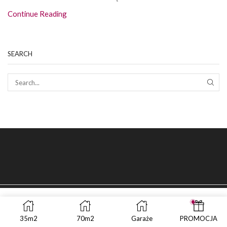
Continue Reading
SEARCH
SEAR
35m2
70m2
Garaże
PROMOCJA