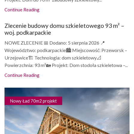
Continue Reading
Zlecenie budowy domu szkieletowego 93 m² –
woj. podkarpackie
NOWE ZLECENIE 📅 Dodano: 5 sierpnia 2026 📍
Województwo: podkarpackie🏙️ Miejscowość: Przeworsk –
Urzejowice🏗️ Technologia: dom szkieletowy📐
Powierzchnia: 93 m²🏡 Projekt: Dom stodoła szkieletowa –...
Continue Reading
Nowy Ład 70m2 projekt