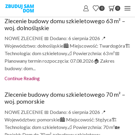
0
0
Zlecenie budowy domu szkieletowego 63 m² –
woj. dolnośląskie
NOWE ZLECENIE 📅 Dodano: 6 sierpnia 2026 📍
Województwo: dolnośląskie🏙️ Miejscowość: Twardogóra🏗️
Technologia: dom szkieletowy📐 Powierzchnia: 63 m²📅
Planowany termin rozpoczęcia: 07.08.2026🏠 Zakres
budowy: dom...
Continue Reading
Zlecenie budowy domu szkieletowego 70 m² –
woj. pomorskie
NOWE ZLECENIE 📅 Dodano: 6 sierpnia 2026 📍
Województwo: pomorskie🏙️ Miejscowość: Stężyca🏗️
Technologia: dom szkieletowy📐 Powierzchnia: 70 m²🏡
Projekt: Dom do 70 m² zabudowy szkieletowy...