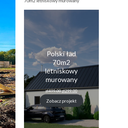
70m2 letniskowy murowany
Polski ład
70m2
letniskowy
murowany
Pierwotna
Aktualna
zł
499.00
zł
299.00
cena
cena
wynosiła:
wynosi:
Zobacz projekt
zł499.00.
zł299.00.