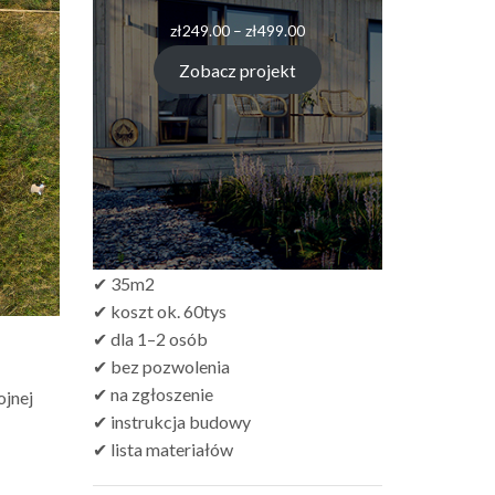
Zakres
zł
249.00
–
zł
499.00
cen:
od
Zobacz projekt
zł249.00
do
zł499.00
✔ 35m2
✔ koszt ok. 60tys
✔ dla 1–2 osób
✔ bez pozwolenia
✔ na zgłoszenie
ojnej
✔ instrukcja budowy
✔ lista materiałów