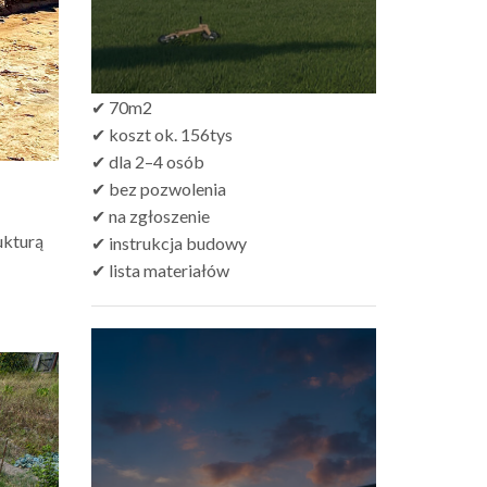
✔ 70m2
✔ koszt ok. 156tys
✔ dla 2–4 osób
✔ bez pozwolenia
✔ na zgłoszenie
ukturą
✔ instrukcja budowy
✔ lista materiałów