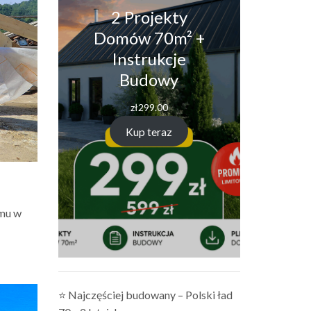
2 Projekty
Domów 70m² +
Instrukcje
Budowy
zł
299.00
Kup teraz
omu w
⭐ Najczęściej budowany – Polski ład