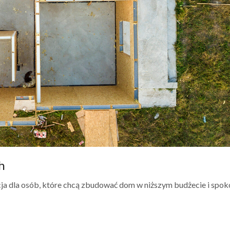
h
 dla osób, które chcą zbudować dom w niższym budżecie i spok