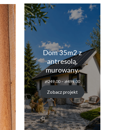
Dom 35m2 z
antresolą,
murowany.
Zakres
zł
249.00
–
zł
499.00
cen:
od
Zobacz projekt
zł249.00
do
zł499.00