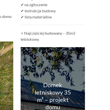
✔ na zgłoszenie
✔ instrukcja budowy
go domu
✔ lista materiałów
⭐ Najczęściej budowany – 35m2
letniskowy
Domek
letniskowy 35
m² – projekt
domu