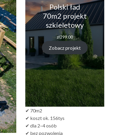
Polski ład
70m2 projekt
szkieletowy
zł
299.00
Zobacz projekt
✔ 70m2
✔ koszt ok. 156tys
✔ dla 2–4 osób
✔ bez pozwolenia