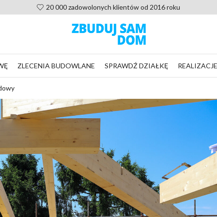
Pomoc po zakupie projektu, nie zostaniesz sam
WĘ
ZLECENIA BUDOWLANE
SPRAWDŹ DZIAŁKĘ
REALIZACJ
udowy