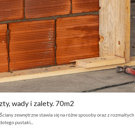
ty, wady i zalety. 70m2
 Ściany zewnętrzne stawia się na różne sposoby oraz z rozmaitych
otego pustaki...