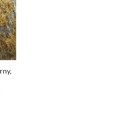
rny,
a