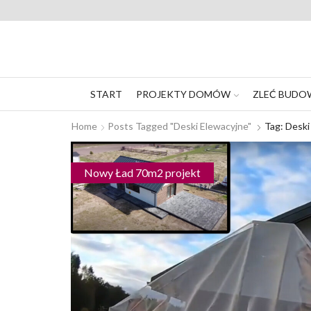
START
PROJEKTY DOMÓW
ZLEĆ BUDO
Home
Posts Tagged "deski Elewacyjne"
Tag: Deski
Nowy Ład 70m2 projekt