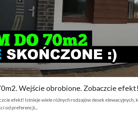
0m2. Wejście obrobione. Zobaczcie efekt
ie efekt! Istnieje wiele różnych rodzajów desek elewacyjnych, 
 od preferencji...