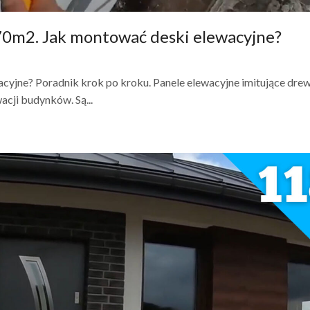
0m2. Jak montować deski elewacyjne?
jne? Poradnik krok po kroku. Panele elewacyjne imitujące dre
cji budynków. Są...