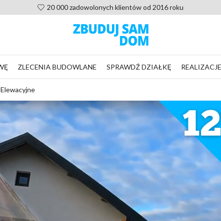
Pomoc po zakupie projektu, nie zostaniesz sam
WĘ
ZLECENIA BUDOWLANE
SPRAWDŹ DZIAŁKĘ
REALIZACJ
 Elewacyjne