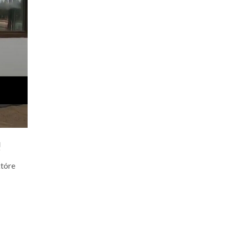
!
które