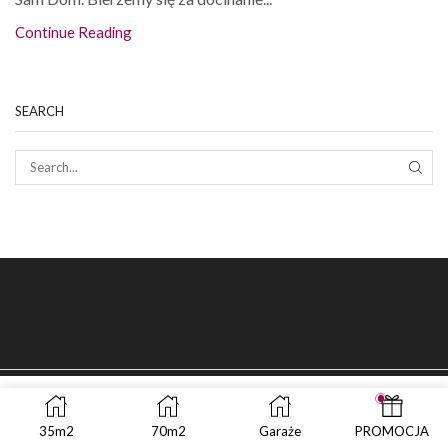
Continue Reading
SEARCH
SEAR
35m2
70m2
Garaże
PROMOCJA