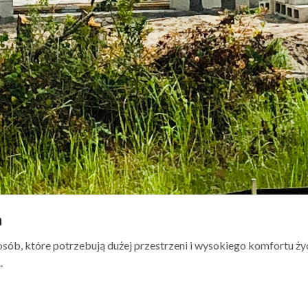
a
b, które potrzebują dużej przestrzeni i wysokiego komfortu życ
.