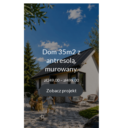
Dom 35m2 z
antresolą,
murowany.
Zakres
zł
249.00
–
zł
499.00
cen:
od
Zobacz projekt
zł249.00
do
zł499.00