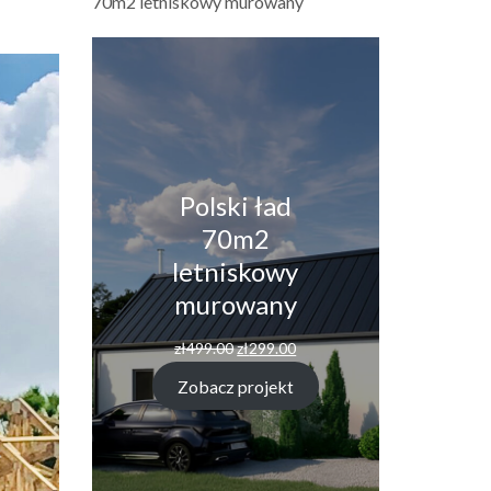
70m2 letniskowy murowany
Polski ład
70m2
letniskowy
murowany
Pierwotna
Aktualna
zł
499.00
zł
299.00
cena
cena
wynosiła:
wynosi:
Zobacz projekt
zł499.00.
zł299.00.