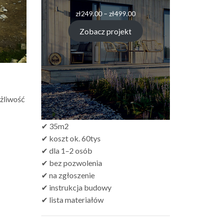
Zakres
zł
249.00
–
zł
499.00
cen:
od
Zobacz projekt
zł249.00
do
zł499.00
żliwość
✔ 35m2
✔ koszt ok. 60tys
✔ dla 1–2 osób
✔ bez pozwolenia
✔ na zgłoszenie
✔ instrukcja budowy
✔ lista materiałów