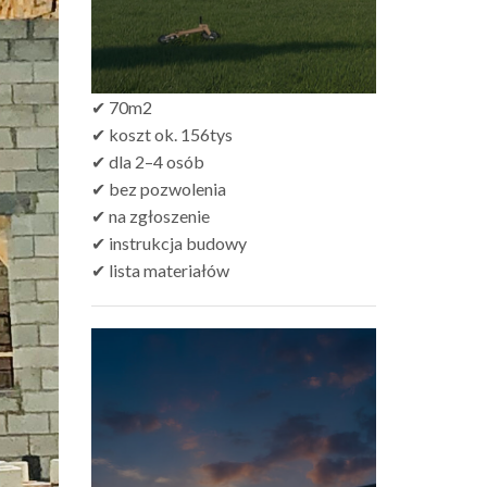
✔ 70m2
✔ koszt ok. 156tys
✔ dla 2–4 osób
✔ bez pozwolenia
✔ na zgłoszenie
✔ instrukcja budowy
✔ lista materiałów