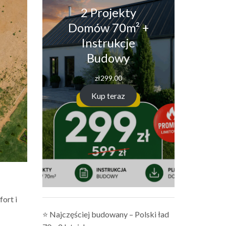
2 Projekty
Domów 70m² +
Instrukcje
Budowy
zł
299.00
Kup teraz
ort i
⭐ Najczęściej budowany – Polski ład