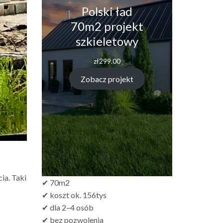
Polski ład
70m2 projekt
szkieletowy
zł
299.00
Zobacz projekt
ia. Taki
✔ 70m2
✔ koszt ok. 156tys
✔ dla 2–4 osób
✔ bez pozwolenia