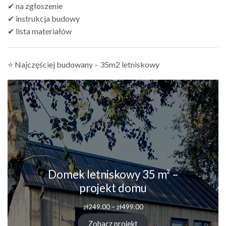
✔ na zgłoszenie
✔ instrukcja budowy
✔ lista materiałów
⭐ Najczęściej budowany – 35m2 letniskowy
Domek letniskowy 35 m² –
projekt domu
Zakres
zł
249.00
–
zł
499.00
cen:
od
Zobacz projekt