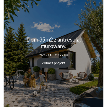
Dom 35m2 z antresolą,
murowany.
Zakres
zł
249.00
–
zł
499.00
cen:
od
Zobacz projekt
zł249.00
do
zł499.00