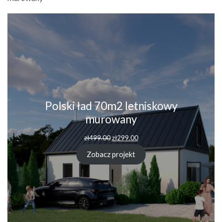
Polski ład 70m2 letniskowy
murowany
Pierwotna
Aktualna
zł
499.00
zł
299.00
cena
cena
wynosiła:
wynosi:
Zobacz projekt
zł499.00.
zł299.00.