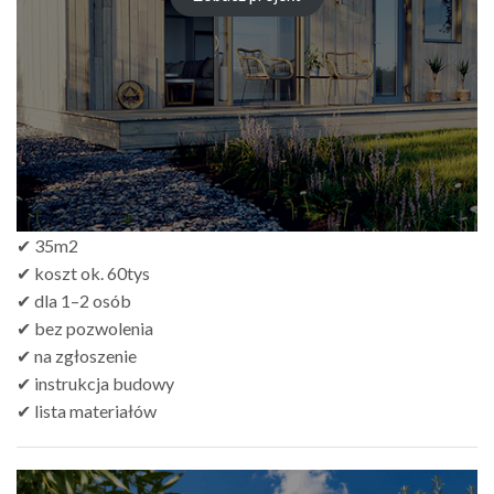
zł249.00
do
zł499.00
✔ 35m2
✔ koszt ok. 60tys
✔ dla 1–2 osób
✔ bez pozwolenia
✔ na zgłoszenie
✔ instrukcja budowy
✔ lista materiałów