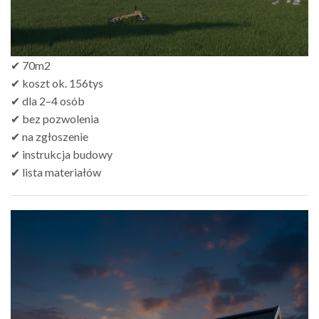
✔ 70m2
✔ koszt ok. 156tys
✔ dla 2–4 osób
✔ bez pozwolenia
✔ na zgłoszenie
✔ instrukcja budowy
✔ lista materiałów