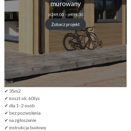
murowany
Zakres
zł
249.00
–
zł
499.00
cen:
od
Zobacz projekt
zł249.00
do
zł499.00
✔ 35m2
✔ koszt ok. 60tys
✔ dla 1–2 osób
✔ bez pozwolenia
✔ na zgłoszenie
✔ instrukcja budowy