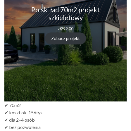
Polski ład 70m2 projekt
szkieletowy
zł
299.00
Zobacz projekt
✔ 70m2
✔ koszt ok. 156tys
✔ dla 2–4 osób
✔ bez pozwolenia