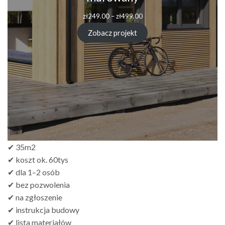
Zakres
zł
249.00
–
zł
499.00
cen:
od
Zobacz projekt
zł249.00
do
zł499.00
✔ 35m2
✔ koszt ok. 60tys
✔ dla 1–2 osób
✔ bez pozwolenia
✔ na zgłoszenie
✔ instrukcja budowy
✔ lista materiałów