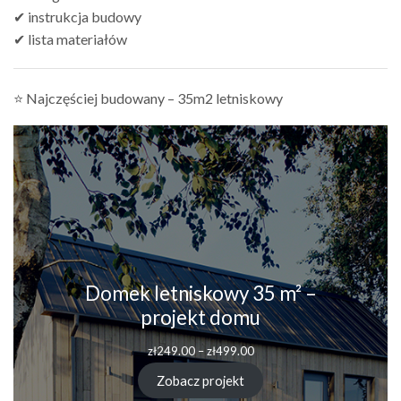
✔ instrukcja budowy
✔ lista materiałów
⭐ Najczęściej budowany – 35m2 letniskowy
Domek letniskowy 35 m² –
projekt domu
Zakres
zł
249.00
–
zł
499.00
cen:
od
Zobacz projekt
zł249.00