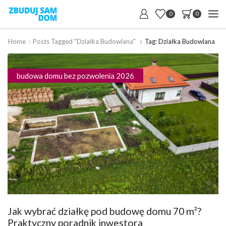
0
0
Home
Posts Tagged "działka Budowlana"
Tag: Działka Budowlana
budowa domu bez pozwolenia 2026
Jak wybrać działkę pod budowę domu 70 m²?
Praktyczny poradnik inwestora