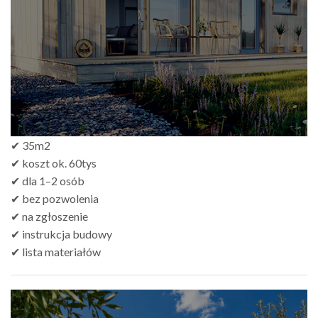
do
zł499.00
✔ 35m2
✔ koszt ok. 60tys
✔ dla 1–2 osób
✔ bez pozwolenia
✔ na zgłoszenie
✔ instrukcja budowy
✔ lista materiałów