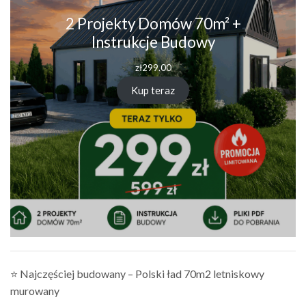
2 Projekty Domów 70m² +
Instrukcje Budowy
zł
299.00
Kup teraz
⭐ Najczęściej budowany – Polski ład 70m2 letniskowy
murowany