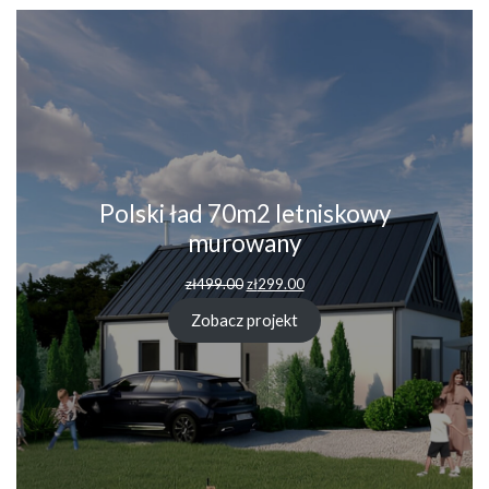
Polski ład 70m2 letniskowy
murowany
Pierwotna
Aktualna
zł
499.00
zł
299.00
cena
cena
wynosiła:
wynosi:
Zobacz projekt
zł499.00.
zł299.00.