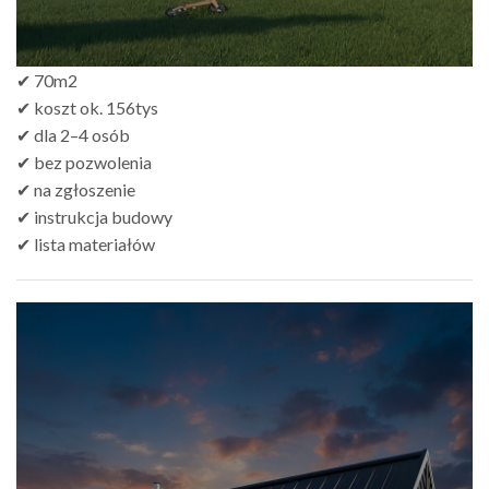
✔ 70m2
✔ koszt ok. 156tys
✔ dla 2–4 osób
✔ bez pozwolenia
✔ na zgłoszenie
✔ instrukcja budowy
✔ lista materiałów