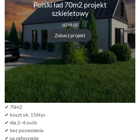
Polski ład 70m2 projekt
szkieletowy
zł
299.00
Zobacz projekt
✔ 70m2
✔ koszt ok. 156tys
✔ dla 2–4 osób
✔ bez pozwolenia
✔ na zgłoszenie