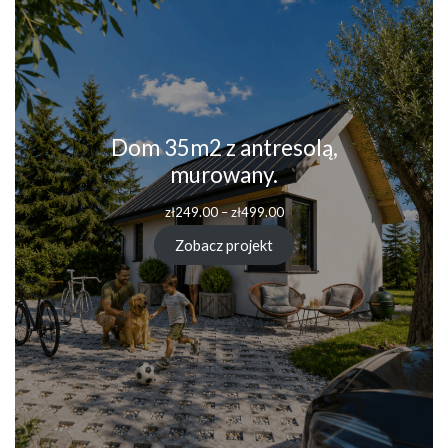
Dom 35m2 z antresolą,
murowany.
Zakres
zł
249.00
–
zł
499.00
cen:
od
Zobacz projekt
zł249.00
do
zł499.00