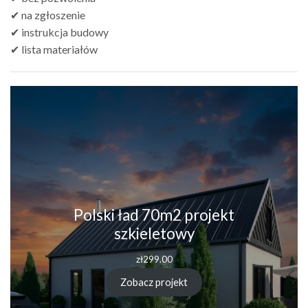
✔ na zgłoszenie
✔ instrukcja budowy
✔ lista materiałów
Polski ład 70m2 projekt
szkieletowy
zł
299.00
Zobacz projekt