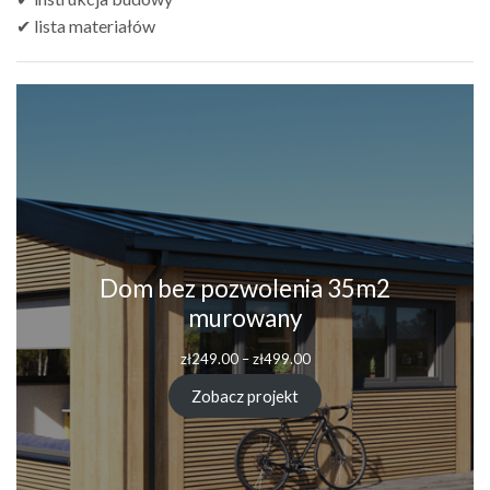
✔ lista materiałów
Dom bez pozwolenia 35m2
murowany
Zakres
zł
249.00
–
zł
499.00
cen:
od
Zobacz projekt
zł249.00
do
zł499.00