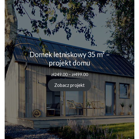
Domek letniskowy 35 m² –
projekt domu
Zakres
zł
249.00
–
zł
499.00
cen:
od
Zobacz projekt
zł249.00
do
zł499.00