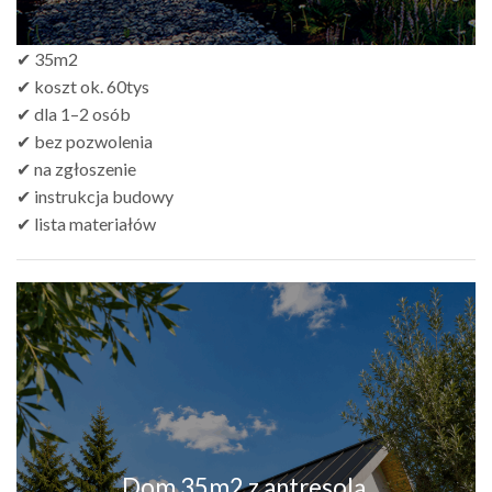
✔ 35m2
✔ koszt ok. 60tys
✔ dla 1–2 osób
✔ bez pozwolenia
✔ na zgłoszenie
✔ instrukcja budowy
✔ lista materiałów
Dom 35m2 z antresolą,