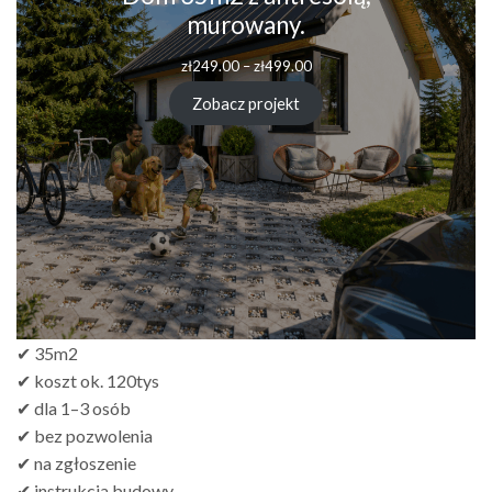
murowany.
Zakres
zł
249.00
–
zł
499.00
cen:
od
Zobacz projekt
zł249.00
do
zł499.00
✔ 35m2
✔ koszt ok. 120tys
✔ dla 1–3 osób
✔ bez pozwolenia
✔ na zgłoszenie
✔ instrukcja budowy