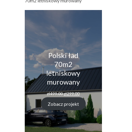
70m2 letniskowy murowany
Polski ład
70m2
letniskowy
murowany
Pierwotna
Aktualna
zł
499.00
zł
299.00
cena
cena
wynosiła:
wynosi:
Zobacz projekt
zł499.00.
zł299.00.