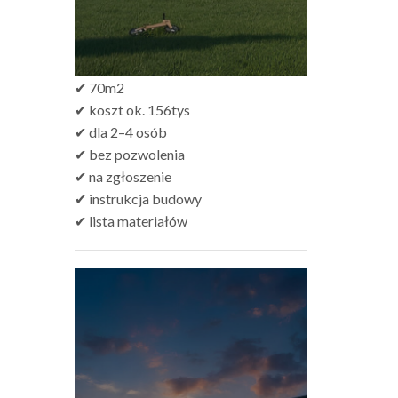
✔ 70m2
✔ koszt ok. 156tys
✔ dla 2–4 osób
✔ bez pozwolenia
✔ na zgłoszenie
✔ instrukcja budowy
✔ lista materiałów