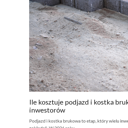
Ile kosztuje podjazd i kostka br
inwestorów
Podjazd i kostka brukowa to etap, który wielu inwe
zakładali. W 2026 roku...