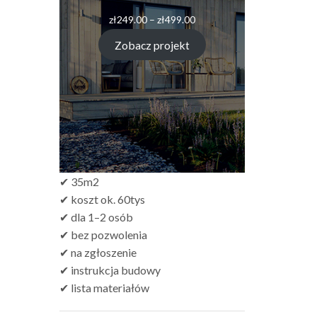
Zakres
zł
249.00
–
zł
499.00
cen:
od
Zobacz projekt
zł249.00
do
zł499.00
✔ 35m2
✔ koszt ok. 60tys
✔ dla 1–2 osób
✔ bez pozwolenia
✔ na zgłoszenie
✔ instrukcja budowy
✔ lista materiałów