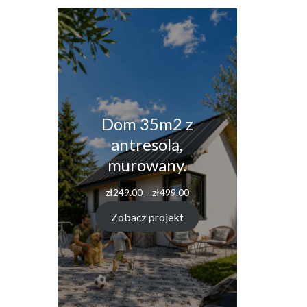
Dom 35m2 z
antresolą,
murowany.
Zakres
zł
249.00
–
zł
499.00
cen:
od
Zobacz projekt
zł249.00
do
zł499.00