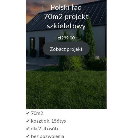
Polski ład
70m2 projekt
szkieletowy
zł
299.00
Zobacz projekt
✔ 70m2
✔ koszt ok. 156tys
✔ dla 2–4 osób
✔ bez pozwolenia