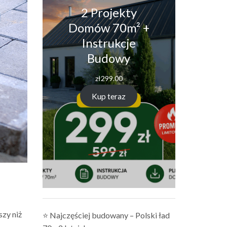
2 Projekty
Domów 70m² +
Instrukcje
Budowy
zł
299.00
Kup teraz
szy niż
⭐ Najczęściej budowany – Polski ład