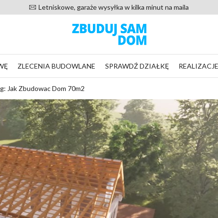
20 000 zadowolonych klientów od 2016 roku
WĘ
ZLECENIA BUDOWLANE
SPRAWDŹ DZIAŁKĘ
REALIZACJ
g: Jak Zbudowac Dom 70m2