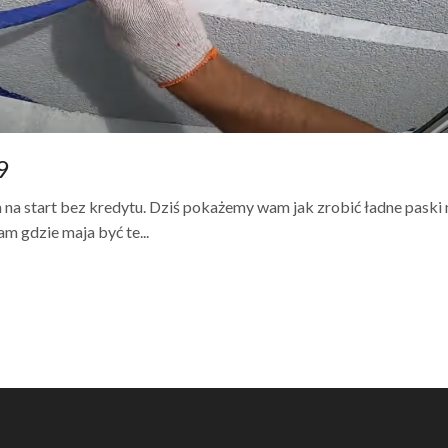
9
a start bez kredytu. Dziś pokażemy wam jak zrobić ładne paski 
m gdzie maja być te...