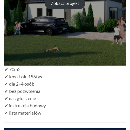
wynosiła:
wynosi:
Zobacz projekt
zł499.00.
zł299.00.
✔ 70m2
✔ koszt ok. 156tys
✔ dla 2–4 osób
✔ bez pozwolenia
✔ na zgłoszenie
✔ instrukcja budowy
✔ lista materiałów