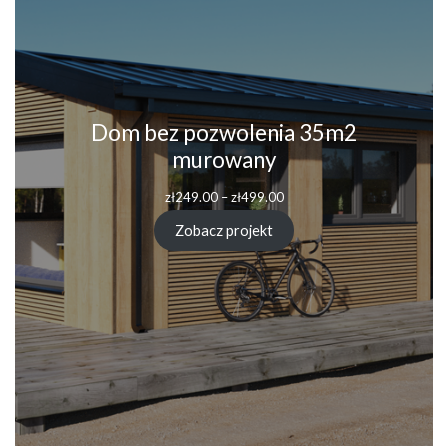
Dom bez pozwolenia 35m2
murowany
Zakres
zł
249.00
–
zł
499.00
cen:
od
Zobacz projekt
zł249.00
do
zł499.00