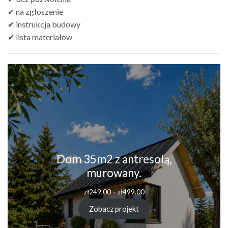
✔ na zgłoszenie
✔ instrukcja budowy
✔ lista materiałów
Dom 35m2 z antresolą,
murowany.
Zakres
zł
249.00
–
zł
499.00
cen:
od
Zobacz projekt
zł249.00
do