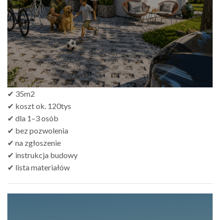
zł499.00
✔ 35m2
✔ koszt ok. 120tys
✔ dla 1–3 osób
✔ bez pozwolenia
✔ na zgłoszenie
✔ instrukcja budowy
✔ lista materiałów