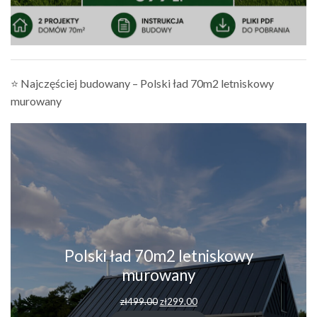
⭐ Najczęściej budowany – Polski ład 70m2 letniskowy
murowany
Polski ład 70m2 letniskowy
murowany
Pierwotna
Aktualna
zł
499.00
zł
299.00
cena
cena