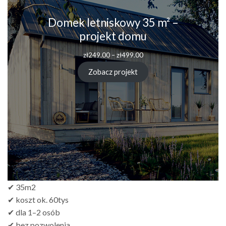
Domek letniskowy 35 m² –
projekt domu
Zakres
zł
249.00
–
zł
499.00
cen:
od
Zobacz projekt
zł249.00
do
zł499.00
✔ 35m2
✔ koszt ok. 60tys
✔ dla 1–2 osób
✔ bez pozwolenia