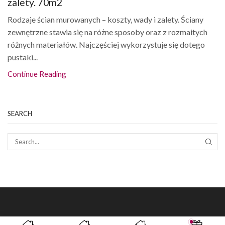
zalety. 70m2
Rodzaje ścian murowanych – koszty, wady i zalety. Ściany
zewnętrzne stawia się na różne sposoby oraz z rozmaitych
różnych materiałów. Najczęściej wykorzystuje się dotego
pustaki...
Continue Reading
SEARCH
SEAR