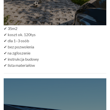
✔ 35m2
✔ koszt ok. 120tys
✔ dla 1–3 osób
✔ bez pozwolenia
✔ na zgłoszenie
✔ instrukcja budowy
✔ lista materiałów