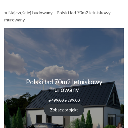
⭐ Najczęściej budowany – Polski ład 70m2 letniskowy
murowany
Polski ład 70m2 letniskowy
murowany
Pierwotna
Aktualna
zł
499.00
zł
299.00
cena
cena
wynosiła:
wynosi:
Zobacz projekt
zł499.00.
zł299.00.