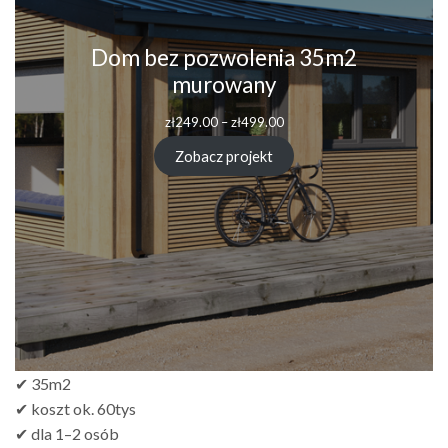
Dom bez pozwolenia 35m2
murowany
Zakres
zł
249.00
–
zł
499.00
cen:
od
Zobacz projekt
zł249.00
do
zł499.00
✔ 35m2
✔ koszt ok. 60tys
✔ dla 1–2 osób