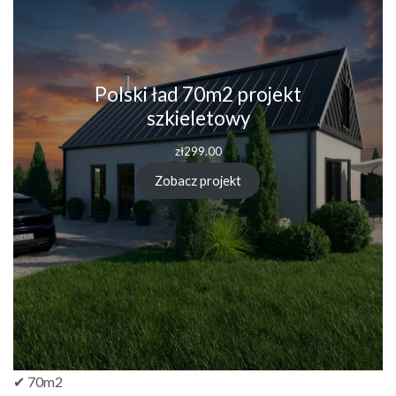
Polski ład 70m2 projekt
szkieletowy
zł
299.00
Zobacz projekt
✔ 70m2