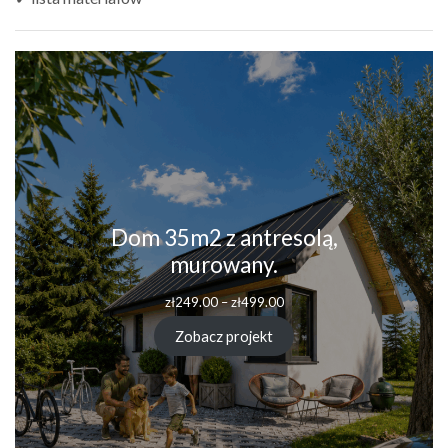
Dom 35m2 z antresolą,
murowany.
Zakres
zł
249.00
–
zł
499.00
cen:
od
Zobacz projekt
zł249.00
do
zł499.00