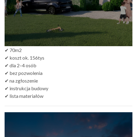
✔ 70m2
✔ koszt ok. 156tys
✔ dla 2–4 osób
✔ bez pozwolenia
✔ na zgłoszenie
✔ instrukcja budowy
✔ lista materiałów