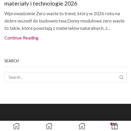
materiały i technologie 2026
Wprowadzenie Zero waste to trend, który w 2026 roku na
dobre wszedł do budownictwa.Domy modułowe zero waste
to takie, które powstają z materiałów naturalnych, z...
Continue Reading
SEARCH
SEAR