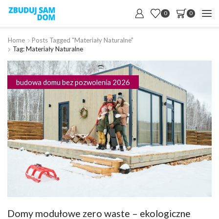
0
0
Home
Posts Tagged "materiały Naturalne"
Tag: Materiały Naturalne
budowa domu bez pozwolenia 2026
Domy modułowe zero waste – ekologiczne