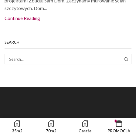
projektami Zbuduj Sam Dom. Zaczynamy murowanie ścian
szczytowych. Dom...
Continue Reading
SEARCH
SEAR
35m2
70m2
Garaże
PROMOCJA