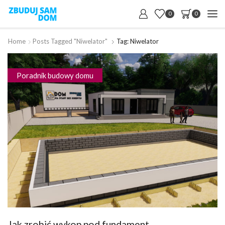
0
0
Home
Posts Tagged "niwelator"
Tag: Niwelator
Poradnik budowy domu
Jak zrobić wykop pod fundament