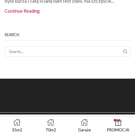
była burza i całą ścianę nam fest zlało. Na szczęście...
Continue Reading
SEARCH
SEAR
35m2
70m2
Garaże
PROMOCJA