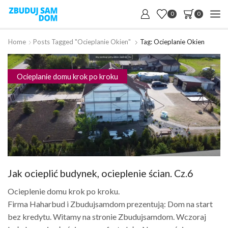
0
0
Home
Posts Tagged "ocieplanie Okien"
Tag: Ocieplanie Okien
Ocieplanie domu krok po kroku
Jak ocieplić budynek, ocieplenie ścian. Cz.6
Ocieplenie domu krok po kroku.
Firma Haharbud i Zbudujsamdom prezentują: Dom na start
bez kredytu. Witamy na stronie Zbudujsamdom. Wczoraj