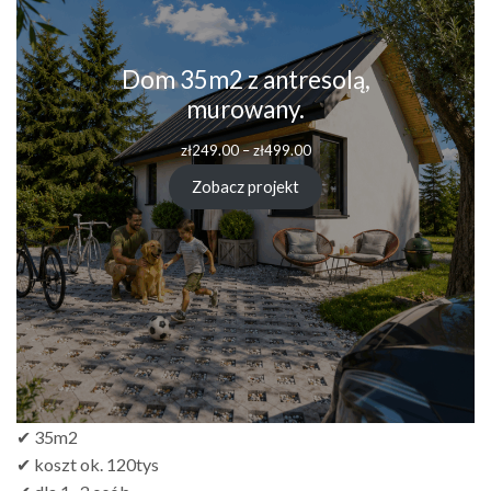
Dom 35m2 z antresolą,
murowany.
Zakres
zł
249.00
–
zł
499.00
cen:
od
Zobacz projekt
zł249.00
do
zł499.00
✔ 35m2
✔ koszt ok. 120tys