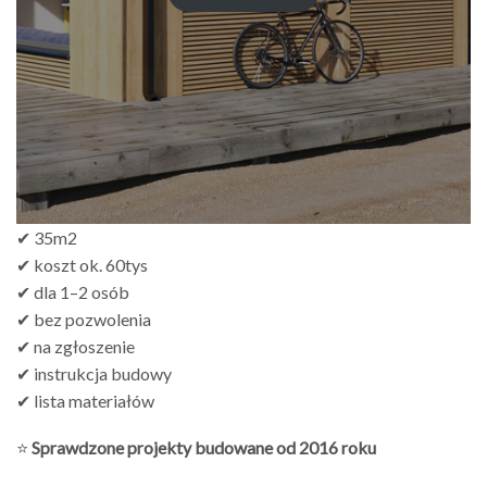
zł249.00
do
zł499.00
✔ 35m2
✔ koszt ok. 60tys
✔ dla 1–2 osób
✔ bez pozwolenia
✔ na zgłoszenie
✔ instrukcja budowy
✔ lista materiałów
⭐
Sprawdzone projekty budowane od 2016 roku