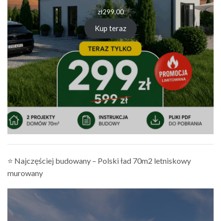
zł
299.00
Kup teraz
⭐ Najczęściej budowany – Polski ład 70m2 letniskowy
murowany