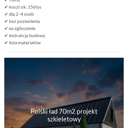
✔ koszt ok. 156tys
✔ dla 2–4 osób
✔ bez pozwolenia
✔ na zgłoszenie
✔ instrukcja budowy
✔ lista materiałów
Polski ład 70m2 projekt
szkieletowy