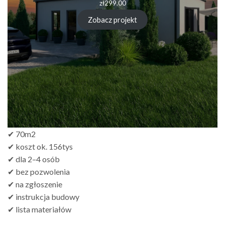
zł
299.00
Zobacz projekt
✔ 70m2
✔ koszt ok. 156tys
✔ dla 2–4 osób
✔ bez pozwolenia
✔ na zgłoszenie
✔ instrukcja budowy
✔ lista materiałów