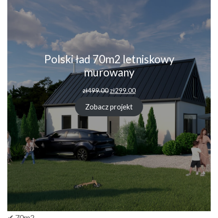
Polski ład 70m2 letniskowy
murowany
Pierwotna
Aktualna
zł
499.00
zł
299.00
cena
cena
wynosiła:
wynosi:
Zobacz projekt
zł499.00.
zł299.00.
✔ 70m2