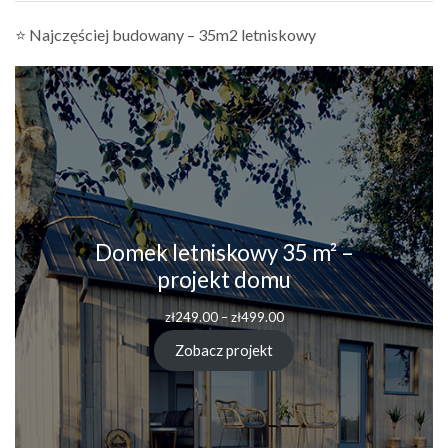
⭐ Najczęściej budowany – 35m2 letniskowy
Domek letniskowy 35 m² –
projekt domu
Zakres
zł
249.00
–
zł
499.00
cen:
od
Zobacz projekt
zł249.00
do
zł499.00