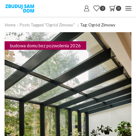
0
0
Home
Posts Tagged "ogród Zimowy"
Tag: Ogród Zimowy
budowa domu bez pozwolenia 2026