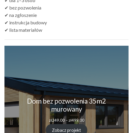
✔ dla 1–3 osób
✔ bez pozwolenia
✔ na zgłoszenie
✔ instrukcja budowy
✔ lista materiałów
Dom bez pozwolenia 35m2
murowany
Zakres
zł
249.00
–
zł
499.00
cen:
od
Zobacz projekt