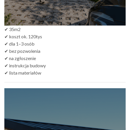
✔ 35m2
✔ koszt ok. 120tys
✔ dla 1–3 osób
✔ bez pozwolenia
✔ na zgłoszenie
✔ instrukcja budowy
✔ lista materiałów