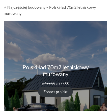
⭐ Najczęściej budowany – Polski ład 70m2 letniskowy
murowany
Polski ład 70m2 letniskowy
murowany
Pierwotna
Aktualna
zł
499.00
zł
299.00
cena
cena
wynosiła:
wynosi:
Zobacz projekt
zł499.00.
zł299.00.