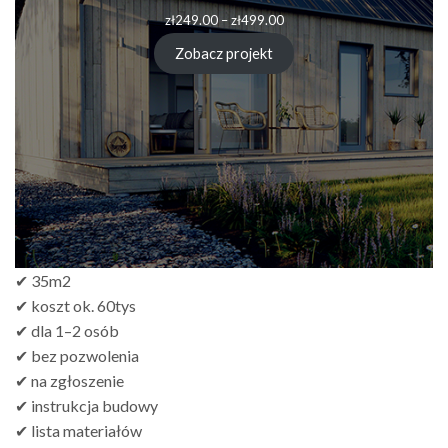
Zakres
zł
249.00
–
zł
499.00
cen:
od
Zobacz projekt
zł249.00
do
zł499.00
✔ 35m2
✔ koszt ok. 60tys
✔ dla 1–2 osób
✔ bez pozwolenia
✔ na zgłoszenie
✔ instrukcja budowy
✔ lista materiałów