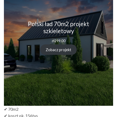
Polski ład 70m2 projekt
szkieletowy
zł
299.00
Zobacz projekt
✔ 70m2
✔ koszt ok. 156tys