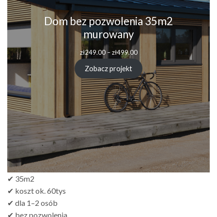
Dom bez pozwolenia 35m2
murowany
Zakres
zł
249.00
–
zł
499.00
cen:
od
Zobacz projekt
zł249.00
do
zł499.00
✔ 35m2
✔ koszt ok. 60tys
✔ dla 1–2 osób
✔ bez pozwolenia