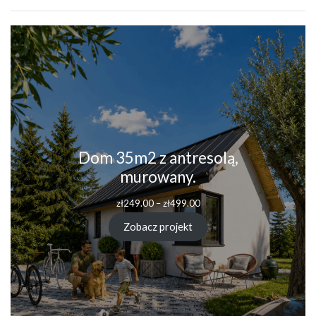
Dom 35m2 z antresolą,
murowany.
Zakres
zł
249.00
–
zł
499.00
cen:
od
Zobacz projekt
zł249.00
do
zł499.00