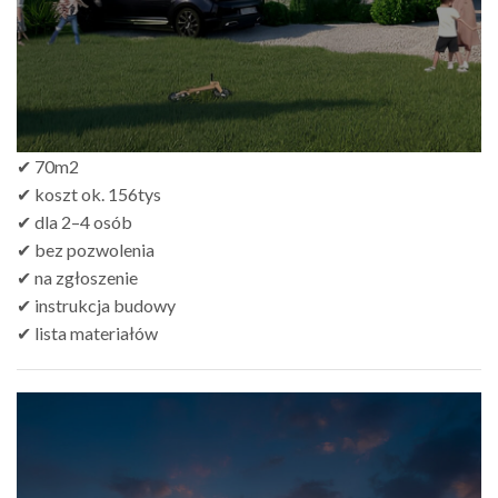
✔ 70m2
✔ koszt ok. 156tys
✔ dla 2–4 osób
✔ bez pozwolenia
✔ na zgłoszenie
✔ instrukcja budowy
✔ lista materiałów